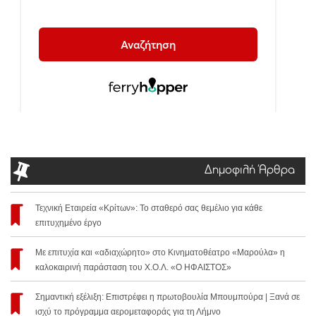
Δημοφιλή Άρθρα
Τεχνική Εταιρεία «Κρίτων»: Το σταθερό σας θεμέλιο για κάθε
επιτυχημένο έργο
Με επιτυχία και «αδιαχώρητο» στο Κινηματοθέατρο «Μαρούλα» η
καλοκαιρινή παράσταση του Χ.Ο.Λ. «Ο ΗΦΑΙΣΤΟΣ»
Σημαντική εξέλιξη: Επιστρέφει η πρωτοβουλία Μπουμπούρα | Ξανά σε
ισχύ το πρόγραμμα αερομεταφοράς για τη Λήμνο