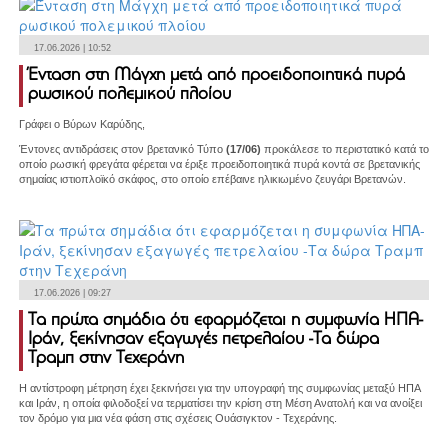
17.06.2026 | 10:52
Ένταση στη Μάγχη μετά από προειδοποιητικά πυρά
ρωσικού πολεμικού πλοίου
Γράφει ο Βύρων Καρύδης,
Έντονες αντιδράσεις στον βρετανικό Τύπο
(17/06)
προκάλεσε το περιστατικό κατά το
οποίο ρωσική φρεγάτα φέρεται να έριξε προειδοποιητικά πυρά κοντά σε βρετανικής
σημαίας ιστιοπλοϊκό σκάφος, στο οποίο επέβαινε ηλικιωμένο ζευγάρι Βρετανών.
17.06.2026 | 09:27
Τα πρώτα σημάδια ότι εφαρμόζεται η συμφωνία ΗΠΑ-
Ιράν, ξεκίνησαν εξαγωγές πετρελαίου -Τα δώρα
Τραμπ στην Τεχεράνη
Η αντίστροφη μέτρηση έχει ξεκινήσει για την υπογραφή της συμφωνίας μεταξύ ΗΠΑ
και Ιράν, η οποία φιλοδοξεί να τερματίσει την κρίση στη Μέση Ανατολή και να ανοίξει
τον δρόμο για μια νέα φάση στις σχέσεις Ουάσιγκτον - Τεχεράνης.