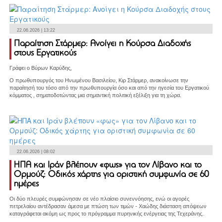
22.06.2026 | 13:22
Παραίτηση Στάρμερ: Ανοίγει η Κούρσα Διαδοχής
στους Εργατικούς
Γράφει ο Βύρων Καρύδης,
Ο πρωθυπουργός του Ηνωμένου Βασιλείου, Κιρ Στάρμερ, ανακοίνωσε την
παραίτησή του τόσο από την πρωθυπουργία όσο και από την ηγεσία του Εργατικού
κόμματος , σηματοδοτώντας μια σημαντική πολιτική εξέλιξη για τη χώρα.
22.06.2026 | 08:02
ΗΠΑ και Ιράν βλέπουν «φως» για τον Λίβανο και το
Ορμούζ: Οδικός χάρτης για οριστική συμφωνία σε 60
ημέρες
Οι δύο πλευρές συμφώνησαν σε νέο πλαίσιο συνεννόησης, ενώ οι αγορές
πετρελαίου αντέδρασαν άμεσα με πτώση των τιμών - Χαώδης διάσταση απόψεων
καταγράφεται ακόμη ως προς το πρόγραμμα πυρηνικής ενέργειας της Τεχεράνης.