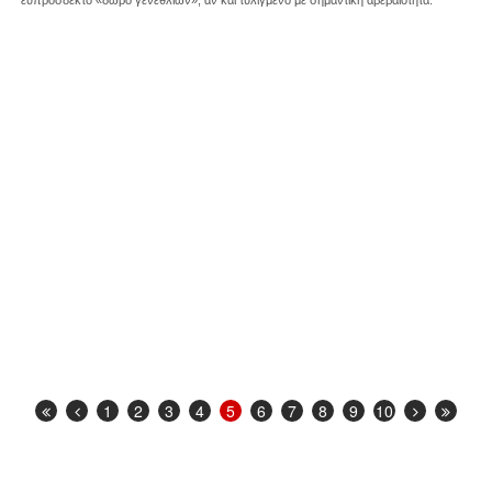
ευπρόσδεκτο «δώρο γενεθλίων», αν και τυλιγμένο με σημαντική αβεβαιότητα.
1
2
3
4
5
6
7
8
9
10