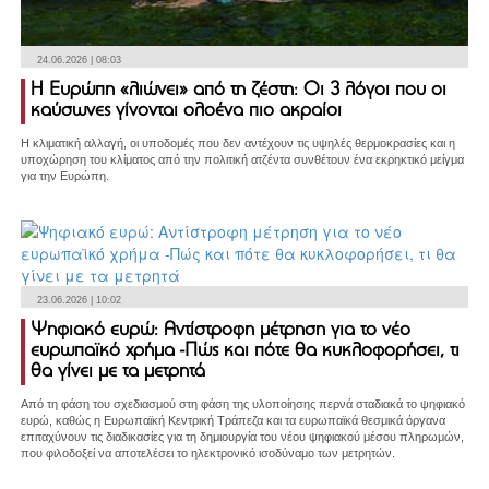
24.06.2026 | 08:03
Η Ευρώπη «λιώνει» από τη ζέστη: Οι 3 λόγοι που οι
καύσωνες γίνονται ολοένα πιο ακραίοι
Η κλιματική αλλαγή, οι υποδομές που δεν αντέχουν τις υψηλές θερμοκρασίες και η
υποχώρηση του κλίματος από την πολιτική ατζέντα συνθέτουν ένα εκρηκτικό μείγμα
για την Ευρώπη.
23.06.2026 | 10:02
Ψηφιακό ευρώ: Αντίστροφη μέτρηση για το νέο
ευρωπαϊκό χρήμα -Πώς και πότε θα κυκλοφορήσει, τι
θα γίνει με τα μετρητά
Από τη φάση του σχεδιασμού στη φάση της υλοποίησης περνά σταδιακά το ψηφιακό
ευρώ, καθώς η Ευρωπαϊκή Κεντρική Τράπεζα και τα ευρωπαϊκά θεσμικά όργανα
επιταχύνουν τις διαδικασίες για τη δημιουργία του νέου ψηφιακού μέσου πληρωμών,
που φιλοδοξεί να αποτελέσει το ηλεκτρονικό ισοδύναμο των μετρητών.