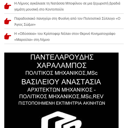
Η Λήμνος αγκάλιασε τη Νατάσσα Μποφίλιου σε μια ξεχωριστή βραδιά
γεμάτη μουσική στο Κοντοπούλι
Παραδοσιακό πανηγύρι στη Φυσίνη από τον Πολιτιστικό Σύλλογο «Ο
Άγιος Σώζων»
Η «Οδύσσεια» του Κρίστοφερ Νόλαν στον Θερινό Κινηματογράφο
«Μαρούλα» στη Λήμνο