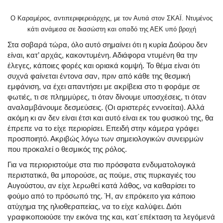
Ο Καραμέρος, αντιπεριφερειάρχης, με τον Αυτιά στον ΣΚΑΪ. Ντυμένος
κάτι ανάμεσα σε διασώστη και οπαδό της ΑΕΚ υπό βροχή
Στα σοβαρά τώρα, όλο αυτό σημαίνει ότι η κυρία Δούρου δεν
είναι, κατ’ αρχάς, κακοντυμένη. Αδιάφορα ντυμένη θα την
έλεγες, κάποιες φορές και οριακά κομψή. Το θέμα είναι ότι
συχνά φαίνεται έντονα σαν, πριν από κάθε της θεσμική
εμφάνιση, να έχει απαντήσει με ακρίβεια στο τι φοράμε σε
φωτιές, τι σε πλημμύρες, τι όταν δίνουμε υποσχέσεις, τι όταν
αναλαμβάνουμε δεσμεύσεις. (Οι αριστερές εννοείται). Αλλά
ακόμη κι αν δεν είναι έτσι και αυτό είναι εκ του φυσικού της, θα
έπρεπε να το είχε περιορίσει. Επειδή στην κάμερα γράφει
προσποιητό. Ακριβώς λόγω των σημειολογικών συνειρμών
που προκαλεί ο θεσμικός της ρόλος.
Για να περιοριστούμε στα πιο πρόσφατα ενδυματολογικά
περιστατικά, θα μπορούσε, ας πούμε, στις πυρκαγιές του
Αυγούστου, αν είχε λερωθεί κατά λάθος, να καθαρίσει το
φούμο από το πρόσωπό της. Ή, αν επρόκειτο για κάποιο
ατύχημα της ηλιοθεραπείας, να το είχε καλύψει. Διότι
γραφικοποιούσε την εικόνα της και, κατ΄επέκταση τα λεγόμενά