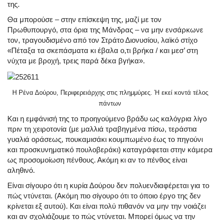
της.
Θα μπορούσε – στην επίσκεψη της, μαζί με τον
Πρωθυπουργό, στα όρια της Μάνδρας – να μην ενσάρκωνε
τον, τραγουδισμένο από τον Στράτο Διονυσίου, λαϊκό στίχο
«Πέταξα τα σκεπάσματα κι έβαλα ο,τι βρήκα / και μεσ’ στη
νύχτα με βροχή, τρεις παρά δέκα βγήκα».
Η Ρένα Δούρου, Περιφερειάρχης στις πλημμύρες. Ή εκεί κοντά τέλος
πάντων
Και η εμφάνισή της το προηγούμενο βράδυ ως καλόγρια λίγο
πριν τη χειροτονία (με μαλλιά τραβηγμένα πίσω, τεράστια
γυαλιά οράσεως, πουκαμισάκι κουμπωμένο έως το πηγούνι
και προσκυνηματικό πουλοβεράκι) καταγράφεται στην κάμερα
ως προσομοίωση πένθους. Ακόμη κι αν το πένθος είναι
αληθινό.
Είναι σίγουρο ότι η κυρία Δούρου δεν πολυενδιαφέρεται για το
πώς ντύνεται. (Ακόμη πιο σίγουρο ότι το όποιο έργο της δεν
κρίνεται εξ αυτού). Και είναι πολύ πιθανόν να μην την νοιάζει
και αν σχολιάζουμε το πώς ντύνεται. Μπορεί όμως να την