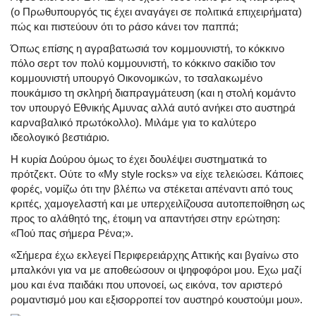
(ο Πρωθυπουργός τις έχει αναγάγει σε πολιτικά επιχειρήματα)
πώς και πιστεύουν ότι το ράσο κάνει τον παππά;
Όπως επίσης η αγραβατωσιά τον κομμουνιστή, το κόκκινο
πόλο σερτ τον πολύ κομμουνιστή, το κόκκινο σακίδιο τον
κομμουνιστή υπουργό Οικονομικών, το τσαλακωμένο
πουκάμισο τη σκληρή διαπραγμάτευση (και η στολή κομάντο
τον υπουργό Εθνικής Αμυνας αλλά αυτό ανήκει στο αυστηρά
καρναβαλικό πρωτόκολλο). Μιλάμε για το καλύτερο
ιδεολογικό βεστιάριο.
Η κυρία Δούρου όμως το έχει δουλέψει συστηματικά το
πρότζεκτ. Ούτε το «My style rocks» να είχε τελειώσει. Κάποιες
φορές, νομίζω ότι την βλέπω να στέκεται απέναντι από τους
κριτές, χαμογελαστή και με υπερχειλίζουσα αυτοπεποίθηση ως
προς το αλάθητό της, έτοιμη να απαντήσει στην ερώτηση:
«Πού πας σήμερα Ρένα;».
«Σήμερα έχω εκλεγεί Περιφερειάρχης Αττικής και βγαίνω στο
μπαλκόνι για να με αποθεώσουν οι ψηφοφόροι μου. Εχω μαζί
μου και ένα παιδάκι που υπονοεί, ως εικόνα, τον αριστερό
ρομαντισμό μου και εξισορροπεί τον αυστηρό κουστούμι μου».