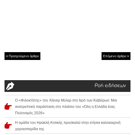
Προηγούμενο άρθρο
Επόμενο άρθρο
Ροή ειδήσεων
Ο «Φιλοκτήτης» του Χάινερ Μύλερ στο Ιερό των Καβείρων: Μια
ανατρεπτική παράσταση στο πλαίσιο του «Όλη η Ελλάδα ένας
Πολιτισμός 2026»
Η ομάδα του Ηρακλή Ατσικής προσκαλεί στην ετήσια καλοκαιρινή
χοροεσπερίδα της