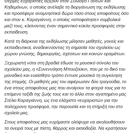
Θερμές ευχαριστίες αξίζουν στον Σύλλογο Γονέων και
Κηδεμόνων, ο οποίος ανέλαβε τη διοργάνωση της εκδήλωσης
και προσέφερε αναμνηστικά δώρα τόσο στους αποφοίτους όσο
και στον κ. Καραγιάννη, ο οποίος «αποφοίτησε» συμβολικά
μαζί τους, κλείνοντας έναν σημαντικό κύκλο προσφοράς στην
εκπαίδευση.
Κατά τη διάρκεια της εκδήλωσης μίλησαν μαθητές, γονείς και
εκπαιδευτικοί, αναδεικνύοντας τη σημασία του σχολείου ως
χώρου γνώσης, δημιουργίας, σχέσεων και κοινών οραμάτων.
Ξεχωριστή νότα στη βραδιά έδωσε το μουσικό σύνολο του
σχολείου μας, η «Συνεννόηση Μπουζούκι», που με το δικό του
μοναδικό και ευαίσθητο τρόπο έντυσε μουσικά τη συγκίνηση
της στιγμής. Οι μαθητές μας του αφιέρωσαν δύο τραγούδια, το
ένα στους αποφοίτους μας που ανοίγουν τα φτερά τους για το
επόμενο ταξίδι της ζωής τους και το άλλο στον αγαπημένο μας
Στέλιο Καραγιάννη, ως ένα ελάχιστο «ευχαριστώ» για την
πολύχρονη προσφορά, την παρουσία και τη στήριξή του στο
σχολείο μας.
Στους αποφοίτους μας ευχόμαστε ολόψυχα να ακολουθήσουν
τα όνειρά τους με πίστη, θάρρος και αισιοδοξία. Να κρατήσουν