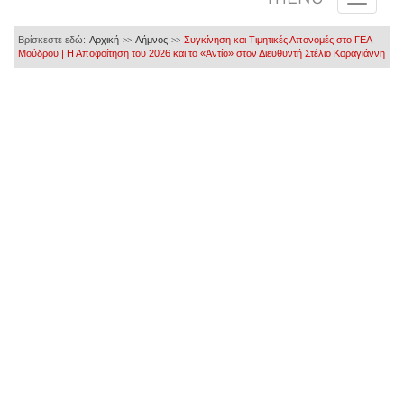
Βρίσκεστε εδώ:
Αρχική
Λήμνος
Συγκίνηση και Τιμητικές Απονομές στο ΓΕΛ
>>
>>
Μούδρου | Η Αποφοίτηση του 2026 και το «Αντίο» στον Διευθυντή Στέλιο Καραγιάννη