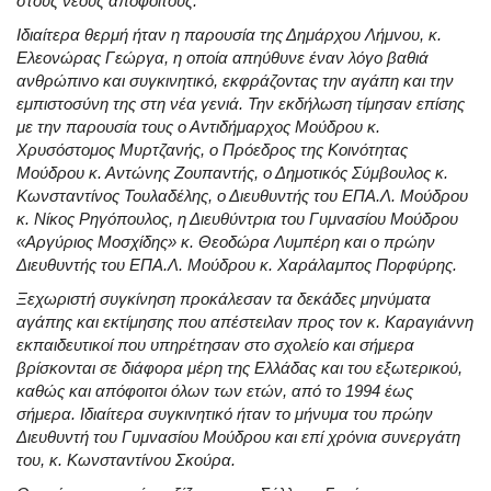
στους νέους αποφοίτους.
Ιδιαίτερα θερμή ήταν η παρουσία της Δημάρχου Λήμνου, κ.
Ελεονώρας Γεώργα, η οποία απηύθυνε έναν λόγο βαθιά
ανθρώπινο και συγκινητικό, εκφράζοντας την αγάπη και την
εμπιστοσύνη της στη νέα γενιά. Την εκδήλωση τίμησαν επίσης
με την παρουσία τους ο Αντιδήμαρχος Μούδρου κ.
Χρυσόστομος Μυρτζανής, ο Πρόεδρος της Κοινότητας
Μούδρου κ. Αντώνης Ζουπαντής, ο Δημοτικός Σύμβουλος κ.
Κωνσταντίνος Τουλαδέλης, ο Διευθυντής του ΕΠΑ.Λ. Μούδρου
κ. Νίκος Ρηγόπουλος, η Διευθύντρια του Γυμνασίου Μούδρου
«Αργύριος Μοσχίδης» κ. Θεοδώρα Λυμπέρη και ο πρώην
Διευθυντής του ΕΠΑ.Λ. Μούδρου κ. Χαράλαμπος Πορφύρης.
Ξεχωριστή συγκίνηση προκάλεσαν τα δεκάδες μηνύματα
αγάπης και εκτίμησης που απέστειλαν προς τον κ. Καραγιάννη
εκπαιδευτικοί που υπηρέτησαν στο σχολείο και σήμερα
βρίσκονται σε διάφορα μέρη της Ελλάδας και του εξωτερικού,
καθώς και απόφοιτοι όλων των ετών, από το 1994 έως
σήμερα. Ιδιαίτερα συγκινητικό ήταν το μήνυμα του πρώην
Διευθυντή του Γυμνασίου Μούδρου και επί χρόνια συνεργάτη
του, κ. Κωνσταντίνου Σκούρα.