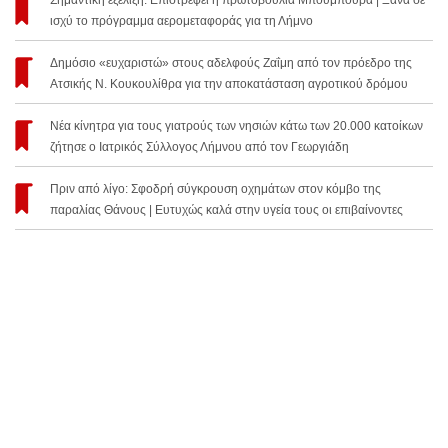
Σημαντική εξέλιξη: Επιστρέφει η πρωτοβουλία Μπουμπούρα | Ξανά σε
ισχύ το πρόγραμμα αερομεταφοράς για τη Λήμνο
Δημόσιο «ευχαριστώ» στους αδελφούς Ζαΐμη από τον πρόεδρο της
Ατσικής Ν. Κουκουλίθρα για την αποκατάσταση αγροτικού δρόμου
Νέα κίνητρα για τους γιατρούς των νησιών κάτω των 20.000 κατοίκων
ζήτησε ο Ιατρικός Σύλλογος Λήμνου από τον Γεωργιάδη
Πριν από λίγο: Σφοδρή σύγκρουση οχημάτων στον κόμβο της
παραλίας Θάνους | Ευτυχώς καλά στην υγεία τους οι επιβαίνοντες