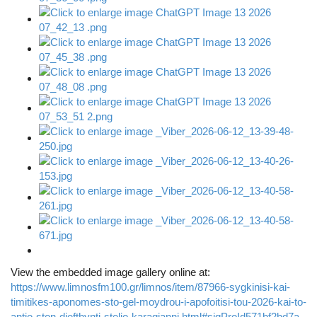
View the embedded image gallery online at:
https://www.limnosfm100.gr/limnos/item/87966-sygkinisi-kai-
timitikes-aponomes-sto-gel-moydrou-i-apofoitisi-tou-2026-kai-to-
antio-ston-diefthynti-stelio-karagianni.html#sigProId571bf2bd7a