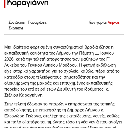
Καραγιάννη
Συντάκτης: Παναγιώτης
Κατηγορία:
Λήμνος
Σκαπέτης
Μια ιδιαίτερα φορτισμένη συναισθηματικά βραδιά έζησε η
εκπαιδευτική κοινότητα της Λήμνου την Πέμπτη 11 Ιουνίου
2026, κατά την τελετή αποφοίτησης των μαθητών της Γ΄
Λυκείου του Γενικού Λυκείου Μούδρου. Η φετινή εκδήλωση
είχε ιστορικό χαρακτήρα για το σχολείο, καθώς, πέρα από το
κατευόδιο στους τελειόφοιτους, σηματοδότησε και την
ολοκλήρωση της μακράς και επιτυχημένης εκπαιδευτικής
πορείας του επί σειρά ετών Διευθυντή του ιδρύματος, κ.
Στέλιου Καραγιάννη.
Στην τελετή έδωσαν το «παρών» εκπρόσωποι της τοπικής
αυτοδιοίκησης, με επικεφαλής τη Δήμαρχο Λήμνου κ.
Ελεονώρα Γεώργα, στελέχη της εκπαίδευσης, γονείς, καθώς
και παλαιοί απόφοιτοι, τιμώντας τόσο τη νέα γενιά που ανοίγει
τα φτερά της όσο και τον άνθρωπο που συνέδεσε το όνομά