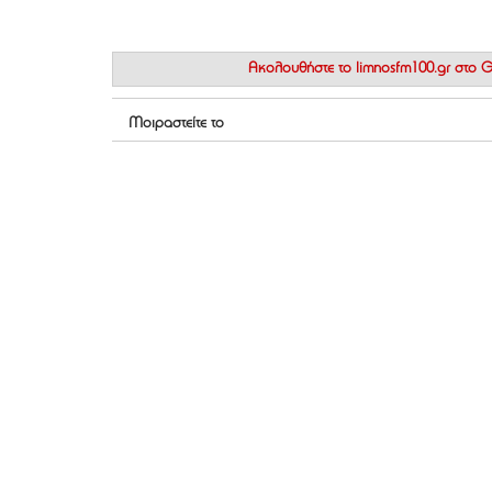
Ακολουθήστε το
limnosfm100.gr στο
Μοιραστείτε το