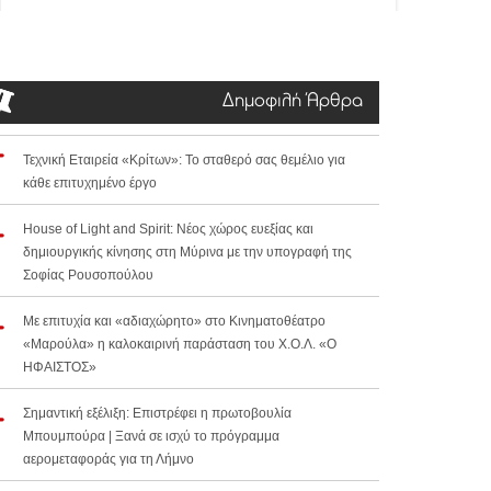
Δημοφιλή Άρθρα
Τεχνική Εταιρεία «Κρίτων»: Το σταθερό σας θεμέλιο για
κάθε επιτυχημένο έργο
House of Light and Spirit: Νέος χώρος ευεξίας και
δημιουργικής κίνησης στη Μύρινα με την υπογραφή της
Σοφίας Ρουσοπούλου
Με επιτυχία και «αδιαχώρητο» στο Κινηματοθέατρο
«Μαρούλα» η καλοκαιρινή παράσταση του Χ.Ο.Λ. «Ο
ΗΦΑΙΣΤΟΣ»
Σημαντική εξέλιξη: Επιστρέφει η πρωτοβουλία
Μπουμπούρα | Ξανά σε ισχύ το πρόγραμμα
αερομεταφοράς για τη Λήμνο