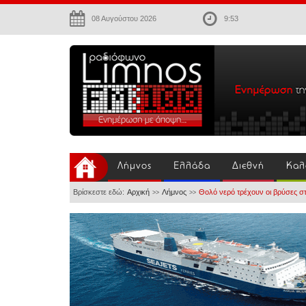
08 Αυγούστου 2026
9:53
Λήμνος
Ελλάδα
Διεθνή
Καλ
Βρίσκεστε εδώ:
Αρχική
Λήμνος
Θολό νερό τρέχουν οι βρύσες σ
>>
>>