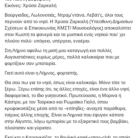
Εικόνες: Χρύσα Ζαρκαλή
Βούργιαδος, Λωλονοτιάς, Ντραμ'ντάνα, Λεβάτ'ς, όλοι τους
περνούν από το νησί. Η Χρύσα Ζαρκαλή (Υπεύθυνη Δημοσίων
Σχέσεων & Επικοινωνίας ΚΜΣΤ/ Μουσειολόγος) αποκαλύπτει
στον Κωστή τα φανερά και τα μυστικά ενός νησιού που' χει
πλούτο πολύ- υπόγειο, υπέργειο, εναέριο.
Στη Λήμνο οφείλω τη μισή μου καταγωγή και πολλές
Αυγουστιάτικες κυρίως μέρες, πολλά καλοκαίρια που με
φορτίζουν σαν μπαταρία.
Γιατί αυτό είναι η Λήμνος, φορτιστής.
Θα σου πω για το νησί, όπως είναι καλοκαίρι. Μόνο τότε το
ξέρω. Ξέρω επίσης ότι, τις άλλες εποχές, είναι ένα άλλο νησί,
διαφορετικό, το ίδιο γοητευτικό. Πρωτεύουσα, η Μύρινα ή
Κάστρο, με τον Τούρκικο και Ρωμαίικο Γιαλό, όπου
κρυφοκοιτάζεις μέσα από τα –επίτηδες- ανοιχτά παράθυρα,
τοίχους άλλης εποχής. Είναι οι Λημνιοί που έφυγαν κάποτε
στην Αίγυπτο, λόγω εμπορίου με το εξαιρετικό τους βαμβάκι,
πλούτισαν και γύρισαν.
Εκεί και ο Καραγκιόζης, το θρυλικό καφέ-μπαρ-club, το οποίο