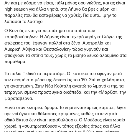
Αν και με κόσμο να είσαι, πάλι μόνος σου νιώθεις, και ας είναι
high season για άλλα νησιά, στη Λήμνο θα βρεις μέρη και
παραλίες που θα καταφέρεις να χαθείς. Για αυτό....μην το
λυπάσαι το λάστιχο.
Ο Κοντιάς είναι για περπάτημα στα σπίτια των
καραβοκύρηδων. Η Λήμνος είναι τυχερό νησί γιατί λόγω της
φτώχειας του, έφυγαν πολλοί στα ξένα, Αυστραλία και
Αμερική, Αθήνα και Θεσσαλονίκη- τώρα γυρνούν και
φτιάχνουν τα σπίτια τους, χωρίς το μισητό λευκό αλουμίνιο στα
παράθυρα.
Το παλιό Πεδινό το περπατάμε. Οι κάτοικοι του έφυγαν μετά
τον σεισμό στα μέσα της δεκαετίας του '60. Σπίτια χαλάσματα,
γη αγαπημένη. Στην Νέα Κούταλη αγαπώ το λιμανάκι της, τα
τετραγωνισμένα προσφυγικά οικόπεδα, και την «Μάρθα», την
ψαροταβέρνα.
Ξανά στον κεντρικό δρόμο. Το νησί είναι κυρίως κάμπος, λίγοι
ορεινοί όγκοι και θάλασσες κρυμμένες καθώς το κεντρικό
οδικό δίκτυο δεν είναι παραθαλάσσιο. Ο Μούδρος είναι ωραίο
χωριό, η «συμπρωτεύουσα», τόπος εξορίας όπως και άλλα