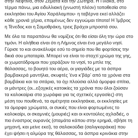
στην Νεφτίνα, στον Ζεματά και την Σωτήρα. Η Πλάκα, στο
τέρμα πάνω, μια ειδυλλιακή (γνωστή πλέον) τοποθεσία στο
εκκλησάκι του Αγίου Χαράλαμπου- η ταβέρνα εκεί αλλάζει
κάθε χρονιά χέρια, επομένως δεν εγγυώμαι τίποτα! Η Ίμβρος
η Τένεδος και η Σαμοθράκη, τρεις βράχοι μπροστά σου.
Με όλα τα παραπάνω θα νομίζεις ότι θα είσαι όλη την ώρα στο
τιμόνι. Η αλήθεια είναι ότι η Λήμνος είναι ένα μεγάλο νησί.
Γύρισε το και ανακάλυψε εσύ το σημείο που θα φορτίσεις την
δικιά σου μπαταρία. Μπορεί να είναι το σταχτί χρώμα της γης,
οι χωματόδρομοι που χαράζουν το νησί, το μπλε της
θάλασσας, το βουητό του αέρα, οι γιαγιάδες με τα άσπρα
βαμβακερά μαντήλια, σκυφτές 'ένα κ'βάρ' από τα χρόνια στα
βαμβάκια και τα σιτάρια, τα όχι πλούσια αλλά όμορφα σπίτια,
οι μάντρες (οι...εξοχικές κατοικίες τα χρόνια που όλοι ζούσαν
τα καλοκαίρια στα χωράφια για τις σχετικές εργασίες) στη
μέση του πουθενά, τα αμέτρητα εκκλησάκια, οι εκκλησίες με
τα όμορφα χρώματα, οι συκιές που είναι φορτωμένες το
καλοκαίρι, οι σκαμνιές (μουριές) και οι κοντούλες αχλαδιές, ο
πιο έναστρος ουρανός (σταμάτα κάπου στην ερημιά, σβήσε τη
μηχανή, και μείνε εκεί), τα σαλακούδια (σαλιγκαράκια) που
έχει ψήσει η αλμύρα της θάλασσας, τα άσπρα κρινάκια στην