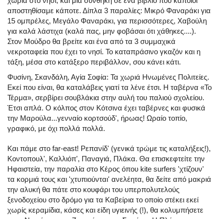
χωριά στο νησί, και μια συνθήκη σε ένα βιβλίο που κάποιοι
αποστηθίσαμε κάποτε. Δίπλα 3 παραλίες: Μικρό Φαναράκι για
15 ομπρέλες, Μεγάλο Φαναράκι, για περισσότερες, Χαβούλη
για καλά λάστιχα (καλά πας, μην φοβάσαι ότι χάθηκες....).
Στον Μούδρο θα βρείτε και ένα από τα 3 συμμαχικά
νεκροταφεία που έχει το νησί. Το καταπράσινο γκαζόν και η
τάξη, μέσα στο κατάξερο περιβάλλον, σου κάνει κάτι.
Φυσίνη, Σκανδάλη, Αγία Σοφία: Τα χωριά Ηνωμένες Πολιτείες.
Εκεί που είναι, θα καταλάβεις γιατί τα λένε έτσι. Η ταβέρνα «Το
Τέρμα», σερβίρει σουβλάκια στην αυλή του παλιού σχολείου.
Έτσι απλά. Ο κόλπος στον Κότσινα έχει ταβέρνες και φυσικά
την Μαρούλα...γενναίο κορτσούδ', ήρωας! Ωραίο τοπίο,
γραφικό, με όχι πολλά πολλά.
Και πάμε στο far-east! Ρεπανίδ' (γενικά τρώμε τις καταλήξεις!),
Κοντοπουλ', Καλλιόπ', Παναγιά, Πλάκα. Θα επισκεφτείτε την
Ηφαιστεία, την παραλία στο Κέρος όπου kite surfers 'χτίζουν'
τα κορμιά τους και 'χτυπιούνται' ανελέητα, θα δείτε από μακριά
την αλυκή θα πάτε στο κουφάρι του υπερπολυτελούς
ξενοδοχείου στο δρόμο για τα Καβείρια το οποίο στέκει εκεί
χωρίς κεραμίδια, κάσες και είδη υγιεινής (!), θα κολυμπήσετε