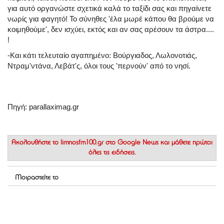
για αυτό οργανώστε σχετικά καλά το ταξίδι σας και πηγαίνετε
νωρίς για φαγητό! Το σύνηθες 'έλα μωρέ κάπου θα βρούμε να
κοιμηθούμε', δεν ισχύει, εκτός και αν σας αρέσουν τα άστρα....
!
-Και κάτι τελευταίο αγαπημένο: Βούργιαδος, Λωλονοτιάς,
Ντραμ'ντάνα, Λεβάτ'ς, όλοι τους 'περνούν' από το νησί.
Πηγή: parallaximag.gr
Ακολουθήστε το
limnosfm100.gr στο Google News
και μάθετε πρώτοι
όλες τις ειδήσεις.
Μοιραστείτε το