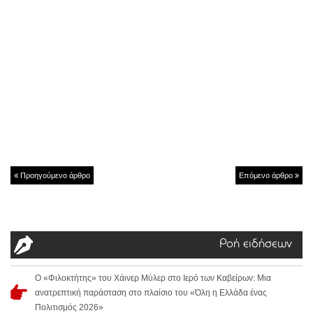
Προηγούμενο άρθρο
Επόμενο άρθρο
Ροή ειδήσεων
Ο «Φιλοκτήτης» του Χάινερ Μύλερ στο Ιερό των Καβείρων: Μια
ανατρεπτική παράσταση στο πλαίσιο του «Όλη η Ελλάδα ένας
Πολιτισμός 2026»