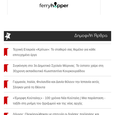
Δημοφιλή Άρθρα
Τεχνική Εταιρεία «Κρίτων»: Το σταθερό σας θεμέλιο για κάθε
επιτυχημένο έργο
Συγκίνηση στο 3ο Δημοτικό Σχολείο Μύρινας: Το ύστατο χαίρε στη
30χρονη εκπαιδευτικό Κωνσταντίνα Κουρκουραΐδου
Γερμανία, Ιταλία, Φινλανδία και Δανία θέλουν την Ισπανία εκτός
Σένγκεν μετά τη Θέουτα
«Έμορφη Κούταλης» - 100 χρόνια Νέα Κούταλη | Μια παράσταση -
ταξίδι στη μνήμη του ξεριζωμού και της νέας αρχής
Λήμνος: Ολοκληρώθηκαν με επιτυχία οι δράσεις πρόληψης και