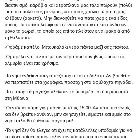
διακτινισμό, καράβια και αεροπλάνα μας ταλαιπωρούν (πολύ)
–και πιο πολύ τους μόνιμους κατοίκους χρόνια τώρα- ή μας
κλέβουν (αρκετά). Μην διανοηθείτε να πάτε χωρίς ένα είδος
ρόδας. Τα τοπικά λεωφορεία είναι ανύπαρκτα και συνδέουν
μόνο τα χωριά, τα οποία ως επί το πλείστον είναι μακριά από
τη θάλασσα.
-Φοράμε καπέλο. Μπουκαλάκι νερό πάντα μαζί σας παντού.
-Ομπρέλα ναι, αν και με τον αέρα που συνήθως φυσάει το
αλμυρίκι είναι πιο χρήσιμο.
-Το νησί ενδείκνυται για πεζοπορία και ποδήλατο. Αν βρεθείτε
να περπατάτε στα χωράφια, προσοχή στα αφύλαχτα πηγάδια.
-Τα εμπορικά μαγαζιά κλείνουν το μεσημέρι, ακόμη και αυτά
στη Μύρινα.
-Οι ντόπιοι πάμε για μπάνιο μετά τις 15:00. Αν πάτε πιο νωρίς
και δεν βρείτε κανέναν, μην ανησυχείτε, είμαστε και εμείς στο
νησί απλά θα έρθουμε αργότερα!
-Το νησί δεν θα έλεγες ότι έχει τις κατάλληλες υποδομές για να
κοιμίσει, ταΐσει, ποτίσει όλον τον κόσμο που το επισκέπτεται,