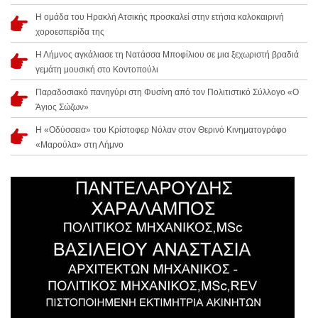
Η ομάδα του Ηρακλή Ατσικής προσκαλεί στην ετήσια καλοκαιρινή
χοροεσπερίδα της
Η Λήμνος αγκάλιασε τη Νατάσσα Μποφίλιου σε μια ξεχωριστή βραδιά
γεμάτη μουσική στο Κοντοπούλι
Παραδοσιακό πανηγύρι στη Φυσίνη από τον Πολιτιστικό Σύλλογο «Ο
Άγιος Σώζων»
Η «Οδύσσεια» του Κρίστοφερ Νόλαν στον Θερινό Κινηματογράφο
«Μαρούλα» στη Λήμνο