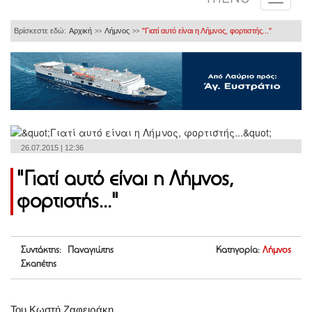
Βρίσκεστε εδώ:
Αρχική
Λήμνος
"Γιατί αυτό είναι η Λήμνος, φορτιστής..."
>>
>>
26.07.2015 | 12:36
"Γιατί αυτό είναι η Λήμνος,
φορτιστής..."
Συντάκτης: Παναγιώτης
Κατηγορία:
Λήμνος
Σκαπέτης
Του Κωστή Ζαφειράκη