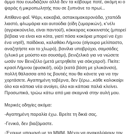
άμμο που ευωδιάζουν αλλά δεν τα κόβουμε ποτέ, ακόμη κι ο
ψαράς ή μικροπωλητής που σε ξυπνάνε το πρωί...
Απίθανο φαΐ. Ψάρι, κακαβιά, αστακομακαρονάδα, χταπόδι
λιαστό, φλωμάρια και αυτούδια (είδη ζυμαρικών), κ'νέλι
(αγριοκούνελα, είναι παντού!), κόκκορας κοκκινιστός (μπορεί
βέβαια να είναι και κότα, γιατί πόσα κοκόρια μπορεί να έχει
ένα νησί!), παϊδάκια, καλαθάκι Λήμνου (σίγουρα μελίπαστο,
αναζητήστε και το χλωρό), βανίλια υποβρύχιο, σαμσάδες
(γλυκό με μούστο και σουσάμι), βενιζελικά για να νιώσετε
ωσάν τον Βενιζέλο (μετά μετρηθείτε για σάκχαρο!). Πιείτε:
κρασί Λήμνου (φυσικά!), ούζο (κατά βάση με γλυκάνισο),
πολλή θάλασσα από τις βουτιές που θα κάνετε για να την
χορτάσετε. Αγαπημένη ταβέρνα, δεν ξέρω...κάθε καλοκαίρι
όλο και κάποια νέα ανοίγει, όλο και κάποια παλιά κλείνει.
Προσωπικά, τρώω κάτω από μια σκαμνιά στην αυλή μου.
Μερικές οδηγίες ακόμα:
-Αγαπημένη παραλία έχω. Βρείτε τη δικιά σας.
-Γενικά, δεν βιαζόμαστε.
-Έχουμε υπομονή με τα ΜΜΜ. Μέχρι να ανακαλύψουν τον