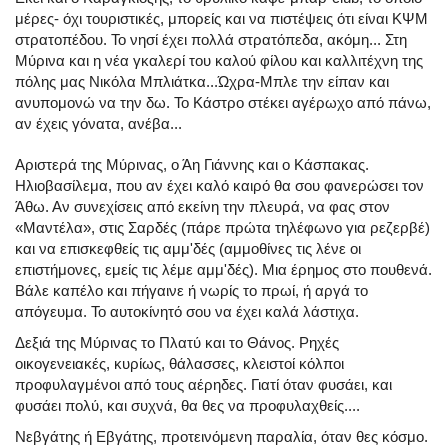
μέρες- όχι τουριστικές, μπορείς και να πιστέψεις ότι είναι ΚΨΜ
στρατοπέδου. Το νησί έχει πολλά στρατόπεδα, ακόμη... Στη
Μύρινα και η νέα γκαλερί του καλού φίλου και καλλιτέχνη της
πόλης μας Νικόλα Μπλιάτκα...Ώχρα-Μπλε την είπαν και
ανυπομονώ να την δω. Το Κάστρο στέκει αγέρωχο από πάνω,
αν έχεις γόνατα, ανέβα...
Αριστερά της Μύρινας, ο Άη Γιάννης και ο Κάσπακας.
Ηλιοβασίλεμα, που αν έχει καλό καιρό θα σου φανερώσει τον
Άθω. Αν συνεχίσεις από εκείνη την πλευρά, να φας στον
«Μαντέλα», στις Σαρδές (πάρε πρώτα τηλέφωνο για ρεζερβέ)
και να επισκεφθείς τις αμμ'δές (αμμοθίνες τις λένε οι
επιστήμονες, εμείς τις λέμε αμμ'δές). Μια έρημος στο πουθενά.
Βάλε καπέλο και πήγαινε ή νωρίς το πρωί, ή αργά το
απόγευμα. Το αυτοκίνητό σου να έχει καλά λάστιχα.
Δεξιά της Μύρινας το Πλατύ και το Θάνος. Ρηχές
οικογενειακές, κυρίως, θάλασσες, κλειστοί κόλποι
προφυλαγμένοι από τους αέρηδες. Γιατί όταν φυσάει, και
φυσάει πολύ, και συχνά, θα θες να προφυλαχθείς....
Νεβγάτης ή Εβγάτης, προτεινόμενη παραλία, όταν θες κόσμο.