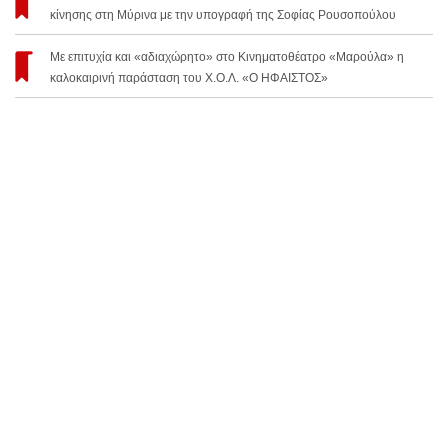
κίνησης στη Μύρινα με την υπογραφή της Σοφίας Ρουσοπούλου
Με επιτυχία και «αδιαχώρητο» στο Κινηματοθέατρο «Μαρούλα» η
καλοκαιρινή παράσταση του Χ.Ο.Λ. «Ο ΗΦΑΙΣΤΟΣ»