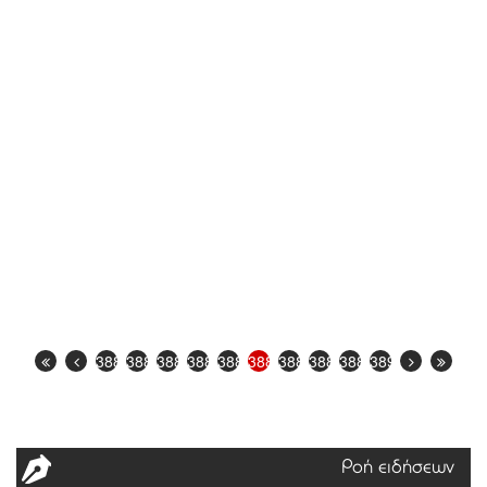
3881
3882
3883
3884
3885
3886
3887
3888
3889
3890
Ροή ειδήσεων