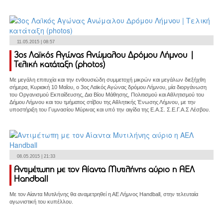
11.05.2015 | 08:57
3ος Λαϊκός Αγώνας Ανώμαλου Δρόμου Λήμνου |
Τελική κατάταξη (photos)
Με μεγάλη επιτυχία και την ενθουσιώδη συμμετοχή μικρών και μεγάλων διεξήχθη
σήμερα, Κυριακή 10 Μαΐου, ο 3ος Λαϊκός Αγώνας δρόμου Λήμνου, μία διοργάνωση
του Οργανισμού Εκπαίδευσης, Δια Βίου Μάθησης, Πολιτισμού και Αθλητισμού του
Δήμου Λήμνου και του τμήματος στίβου της Αθλητικής Ένωσης Λήμνου, με την
υποστήριξη του Γυμνασίου Μύρινας και υπό την αιγίδα της Ε.Α.Σ. Σ.Ε.Γ.Α.Σ Λέσβου.
08.05.2015 | 21:33
Αντιμέτωπη με τον Αίαντα Μυτιλήνης αύριο η ΑΕΛ
Handball
Με τον Αίαντα Μυτιλήνης θα αναμετρηθεί η ΑΕ Λήμνος Handball, στην τελευταία
αγωνιστική του κυπέλλου.