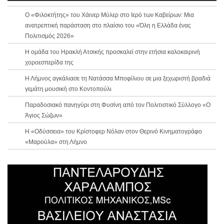
Ο «Φιλοκτήτης» του Χάινερ Μύλερ στο Ιερό των Καβείρων: Μια
ανατρεπτική παράσταση στο πλαίσιο του «Όλη η Ελλάδα ένας
Πολιτισμός 2026»
Η ομάδα του Ηρακλή Ατσικής προσκαλεί στην ετήσια καλοκαιρινή
χοροεσπερίδα της
Η Λήμνος αγκάλιασε τη Νατάσσα Μποφίλιου σε μια ξεχωριστή βραδιά
γεμάτη μουσική στο Κοντοπούλι
Παραδοσιακό πανηγύρι στη Φυσίνη από τον Πολιτιστικό Σύλλογο «Ο
Άγιος Σώζων»
Η «Οδύσσεια» του Κρίστοφερ Νόλαν στον Θερινό Κινηματογράφο
«Μαρούλα» στη Λήμνο