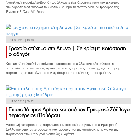
Ναυτιλιακή εταιρεία Λέσβου, όπως άλλωστε είχε δεσμευτεί κατά την τελευταία
συνεδρίαση των φορέων του νησιού με θέμα το ακτοπλοϊκό, ο Πρόεδρος της
Ένωσης Στέλιος Μάτζαρης.
11.05.2015 | 10:08
Τροχαίο ατύχημα στη Λήμνο | Σε κρίσιμη κατάσταση
ο οδηγός
Κρίσιμη εξακολουθεί να κρίνεται η κατάσταση του 36χρονου δικυκλιστή, η
μοτοσικλέτα του οποίου τις πρώτες πρωινές ώρες της Κυριακής, εξετράπη της
πορείας της με αποτέλεσμα την πρόσκρουση σε κάδους απορριμμάτων.
11.05.2015 | 09:52
Επιστολή προς Δρίτσα και από τον Εμπορικό Σύλλογο
περιφέρειας Μούδρου
Επιστολή συστράτευσης παρέδωσε το Διοικητικό Συμβούλιο του Εμπορικού
Συλλόγου στην αντιπροσωπία των φορέων και της αυτοδιοίκησης για να την
παραδώσει στον υπουργό Ναυτιλίας κ. Δρίτσα.