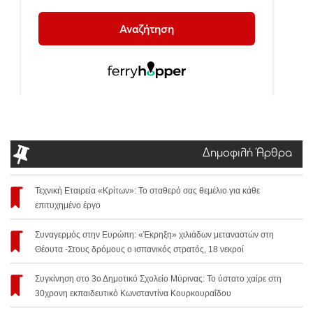
Δημοφιλή Άρθρα
Τεχνική Εταιρεία «Κρίτων»: Το σταθερό σας θεμέλιο για κάθε
επιτυχημένο έργο
Συναγερμός στην Ευρώπη: «Έκρηξη» χιλιάδων μεταναστών στη
Θέουτα -Στους δρόμους ο ισπανικός στρατός, 18 νεκροί
Συγκίνηση στο 3ο Δημοτικό Σχολείο Μύρινας: Το ύστατο χαίρε στη
30χρονη εκπαιδευτικό Κωνσταντίνα Κουρκουραΐδου