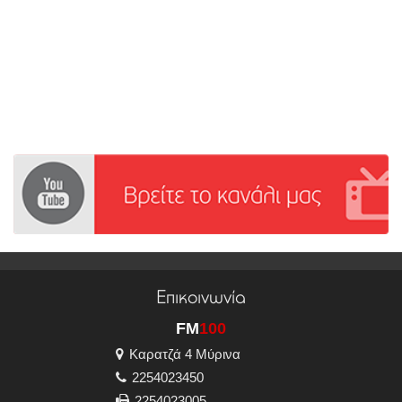
Επικοινωνία
FM
100
Καρατζά 4 Μύρινα
2254023450
2254023005