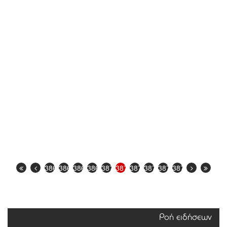
3866
3867
3868
3869
3870
3871
3872
3873
3874
3875
Ροή ειδήσεων