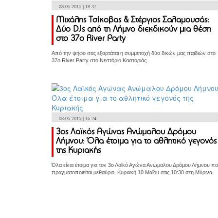
08.05.2015 | 18:37
Μιχάλης Τσίκοβας & Στέργιος Σαλαμουσάς:
Δύο DJs από τη Λήμνο διεκδικούν μια θέση
στο 37ο River Party
Από την ψήφο σας εξαρτάται η συμμετοχή δύο δικών μας παιδιών στο
37o River Party στο Νεστόριο Καστοριάς.
08.05.2015 | 16:24
3ος Λαϊκός Αγώνας Ανώμαλου Δρόμου
Λήμνου: Όλα έτοιμα για το αθλητικό γεγονός
της Κυριακής
Όλα είναι έτοιμα για τον 3ο Λαϊκό Αγώνα Ανώμαλου Δρόμου Λήμνου π
πραγματοποιείται μεθαύριο, Κυριακή 10 Μαΐου στις 10:30 στη Μύρινα.