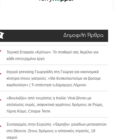
Δημοφιλή Άρθρα
Τεχνική Εταιρεία «Κρίτων»: Το σταθερό σας θεμέλιο για
κάθε επιτυχημένο έργο
Ισχυρό pressing Γεωργιάδη στη Γεώργα για οικονομικά
κίνητρα στους γιατρούς: «Θα δυσκολευτούμε να βρούμε
καρδιολόγο» | Τι απάντησε η Δήμαρχος Λήμνου
«Βουλιάζει» από τουρίστες η Ιταλία: Viral βίντεο με
ατελείωτες ουρές, ασφυκτικά γεμάτους δρόμους σε Ρώμη,
Λίμνη Κόμο, Cinque Terre
Συναγερμός στην Ευρώπη: «Έκρηξη» χιλιάδων μεταναστών
στη Θέουτα -Στους δρόμους ο ισπανικός στρατός, 18
νεκροί