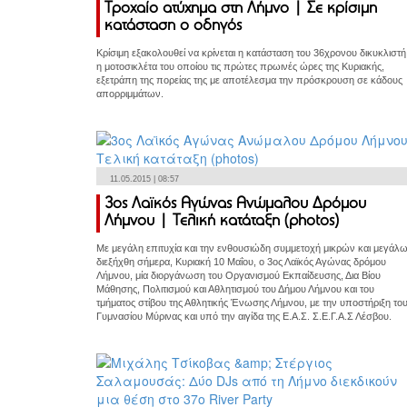
Τροχαίο ατύχημα στη Λήμνο | Σε κρίσιμη
κατάσταση ο οδηγός
Κρίσιμη εξακολουθεί να κρίνεται η κατάσταση του 36χρονου δικυκλιστή
η μοτοσικλέτα του οποίου τις πρώτες πρωινές ώρες της Κυριακής,
εξετράπη της πορείας της με αποτέλεσμα την πρόσκρουση σε κάδους
απορριμμάτων.
11.05.2015 | 08:57
3ος Λαϊκός Αγώνας Ανώμαλου Δρόμου
Λήμνου | Τελική κατάταξη (photos)
Με μεγάλη επιτυχία και την ενθουσιώδη συμμετοχή μικρών και μεγάλ
διεξήχθη σήμερα, Κυριακή 10 Μαΐου, ο 3ος Λαϊκός Αγώνας δρόμου
Λήμνου, μία διοργάνωση του Οργανισμού Εκπαίδευσης, Δια Βίου
Μάθησης, Πολιτισμού και Αθλητισμού του Δήμου Λήμνου και του
τμήματος στίβου της Αθλητικής Ένωσης Λήμνου, με την υποστήριξη το
Γυμνασίου Μύρινας και υπό την αιγίδα της Ε.Α.Σ. Σ.Ε.Γ.Α.Σ Λέσβου.