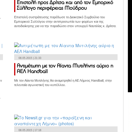
Επιστολή προς Δρίτσα και από τον Εμπορικό
Σύλλογο περιφέρειας Μούδρου
,
Επιστολή συστράτευσης παρέδωσε το Διοικητικό Συμβούλιο του
Εμπορικού Συλλόγου στην αντιπροσωπία των φορέων και της
αυτοδιοίκησης για να την παραδώσει στον υπουργό Ναυτιλίας κ. Δρίτσα.
08.05.2015 | 21:33
Αντιμέτωπη με τον Αίαντα Μυτιλήνης αύριο η
ΑΕΛ Handball
ων
Με τον Αίαντα Μυτιλήνης θα αναμετρηθεί η ΑΕ Λήμνος Handball, στην
τελευταία αγωνιστική του κυπέλλου.
υ
08.05.2015 | 17:18