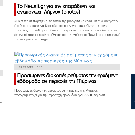
Το Newsit.gr για την «παράξενη και
αναπάντεχη Λήμνο» (photos)
«Είναι πολύ παράξενη, τα τοπία της μοιάζουν να είναι μια συλλογή από
ό,τι θα μπορούσε να βρει κάποιος στην γη – αμμοθίνες, πέτρινες
παραλίες, απολιθωμένα θαύματα, εκρηκτικό πράσινο – και όλα αυτά σε
ένα νησί που το κατέχει ο Ήφαιστος…», γράφει το Newsit.gr σε σημερινό
του αφιέρωμα στη Λήμνο.
08.05.2015 | 16:19
Προσωρινές διακοπές ρεύματος την ερχόμενη
εβδομάδα σε περιοχές της Μύρινας
Προσωρινές διακοπές ρεύματος σε περιοχές της Μύρινας
προγραμματίζει για την προσεχή εβδομάδα η ΔΕΔΔΗΕ Λήμνου.
ου