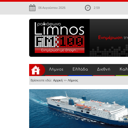
06 Αυγούστου 2026
2:59
Λήμνος
Ελλάδα
Διεθνή
Καλ
Βρίσκεστε εδώ:
Αρχική
Λήμνος
>>