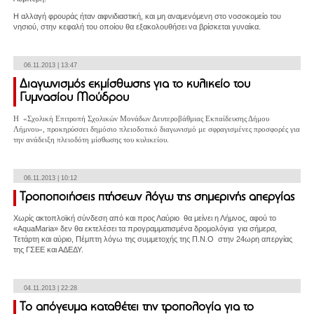
Η αλλαγή φρουράς ήταν αιφνιδιαστική, και μη αναμενόμενη στο νοσοκομείο του
νησιού, στην κεφαλή του οποίου θα εξακολουθήσει να βρίσκεται γυναίκα.
06.11.2013 | 13:47
Διαγωνισμός εκμίσθωσης για το κυλικείο του
Γυμνασίου Μούδρου
Η «Σχολική Επιτροπή Σχολικών Μονάδων Δευτεροβάθμιας Εκπαίδευσης Δήμου
Λήμνου», προκηρύσσει δημόσιο πλειοδοτικό διαγωνισμό με σφραγισμένες προσφορές για
την ανάδειξη πλειοδότη μίσθωσης του κυλικείου.
06.11.2013 | 10:12
Τροποποιήσεις πτήσεων λόγω της σημερινής απεργίας
Χωρίς ακτοπλοϊκή σύνδεση από και προς Λαύριο θα μείνει η Λήμνος, αφού το
«AquaMaria» δεν θα εκτελέσει τα προγραμματισμένα δρομολόγια για σήμερα,
Τετάρτη και αύριο, Πέμπτη λόγω της συμμετοχής της Π.Ν.Ο στην 24ωρη απεργίας
της ΓΣΕΕ και ΑΔΕΔΥ.
04.11.2013 | 22:28
Το απόγευμα καταθέτει την τροπολογία για το