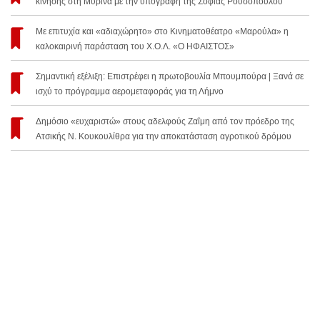
κίνησης στη Μύρινα με την υπογραφή της Σοφίας Ρουσοπούλου
Με επιτυχία και «αδιαχώρητο» στο Κινηματοθέατρο «Μαρούλα» η
καλοκαιρινή παράσταση του Χ.Ο.Λ. «Ο ΗΦΑΙΣΤΟΣ»
Σημαντική εξέλιξη: Επιστρέφει η πρωτοβουλία Μπουμπούρα | Ξανά σε
ισχύ το πρόγραμμα αερομεταφοράς για τη Λήμνο
Δημόσιο «ευχαριστώ» στους αδελφούς Ζαΐμη από τον πρόεδρο της
Ατσικής Ν. Κουκουλίθρα για την αποκατάσταση αγροτικού δρόμου