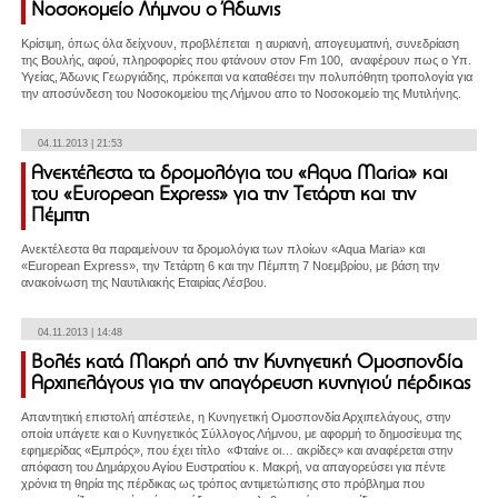
Νοσοκομείο Λήμνου ο Άδωνις
Κρίσιμη, όπως όλα δείχνουν, προβλέπεται η αυριανή, απογευματινή, συνεδρίαση
της Βουλής, αφού, πληροφορίες που φτάνουν στον Fm 100, αναφέρουν πως ο Υπ.
Υγείας, Άδωνις Γεωργιάδης, πρόκειται να καταθέσει την πολυπόθητη τροπολογία για
την αποσύνδεση του Νοσοκομείου της Λήμνου απο το Νοσοκομείο της Μυτιλήνης.
04.11.2013 | 21:53
Ανεκτέλεστα τα δρομολόγια του «Aqua Maria» και
του «European Express» για την Τετάρτη και την
Πέμπτη
Ανεκτέλεστα θα παραμείνουν τα δρομολόγια των πλοίων «Aqua Maria» και
«European Express», την Τετάρτη 6 και την Πέμπτη 7 Νοεμβρίου, με βάση την
ανακοίνωση της Ναυτιλιακής Εταιρίας Λέσβου.
04.11.2013 | 14:48
Βολές κατά Μακρή από την Κυνηγετική Ομοσπονδία
Αρχιπελάγους για την απαγόρευση κυνηγιού πέρδικας
Απαντητική επιστολή απέστειλε, η Κυνηγετική Ομοσπονδία Αρχιπελάγους, στην
οποία υπάγετε και ο Κυνηγετικός Σύλλογος Λήμνου, με αφορμή το δημοσίευμα της
εφημερίδας «Εμπρός», που έχει τίτλο «Φταίνε οι… ακρίδες» και αναφέρεται στην
απόφαση του Δημάρχου Αγίου Ευστρατίου κ. Μακρή, να απαγορεύσει για πέντε
χρόνια τη θηρία της πέρδικας ως τρόπος αντιμετώπισης στο πρόβλημα που