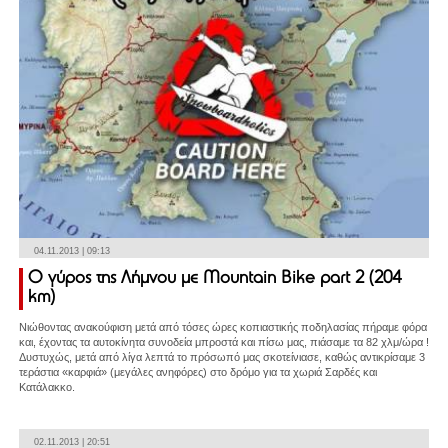
04.11.2013 | 09:13
O γύρος της Λήμνου με Mountain Bike part 2 (204
km)
Νιώθοντας ανακούφιση μετά από τόσες ώρες κοπιαστικής ποδηλασίας πήραμε φόρα
και, έχοντας τα αυτοκίνητα συνοδεία μπροστά και πίσω μας, πιάσαμε τα 82 χλμ/ώρα !
Δυστυχώς, μετά από λίγα λεπτά το πρόσωπό μας σκοτείνιασε, καθώς αντικρίσαμε 3
τεράστια «καρφιά» (μεγάλες ανηφόρες) στο δρόμο για τα χωριά Σαρδές και
Κατάλακκο.
02.11.2013 | 20:51