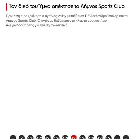
Τον δικό του Ύμνο απέκτησε το Λήμνος Sports Club
Πριν λίγη ώρα ξεκίνησε ο αγώνας Volley μεταξύ των Γ.Ε Αλεξανδρούπολης και του
Λήμνος Sports Club. O αγώνας διεξάγεται στο κλειστό γυμναστήριο
Αλεξανδρούπολης για την 3η αγωνιστική.
4257
4258
4259
4260
4261
4262
4263
4264
4265
4266