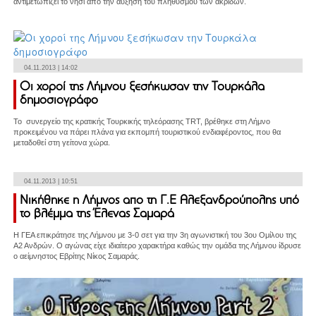
αντιμετωπίζει το νησί από την αύξηση του πληθυσμού των ακρίδων.
04.11.2013 | 14:02
Οι χοροί της Λήμνου ξεσήκωσαν την Τουρκάλα
δημοσιογράφο
Το συνεργείο της κρατικής Τουρκικής τηλεόρασης TRT, βρέθηκε στη Λήμνο
προκειμένου να πάρει πλάνα για εκπομπή τουριστικού ενδιαφέροντος, που θα
μεταδοθεί στη γείτονα χώρα.
04.11.2013 | 10:51
Νικήθηκε η Λήμνος απο τη Γ.Ε Αλεξανδρούπολης υπό
το βλέμμα της Έλενας Σαμαρά
Η ΓΕΑ επικράτησε της Λήμνου με 3-0 σετ για την 3η αγωνιστική του 3ου Ομίλου της
Α2 Ανδρών. Ο αγώνας είχε ιδιαίτερο χαρακτήρα καθώς την ομάδα της Λήμνου ίδρυσε
ο αείμνηστος Εβρίτης Νίκος Σαμαράς.