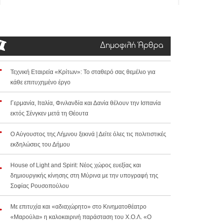
Δημοφιλή Άρθρα
Τεχνική Εταιρεία «Κρίτων»: Το σταθερό σας θεμέλιο για
κάθε επιτυχημένο έργο
Γερμανία, Ιταλία, Φινλανδία και Δανία θέλουν την Ισπανία
εκτός Σένγκεν μετά τη Θέουτα
Ο Αύγουστος της Λήμνου ξεκινά | Δείτε όλες τις πολιτιστικές
εκδηλώσεις του Δήμου
House of Light and Spirit: Νέος χώρος ευεξίας και
δημιουργικής κίνησης στη Μύρινα με την υπογραφή της
Σοφίας Ρουσοπούλου
Με επιτυχία και «αδιαχώρητο» στο Κινηματοθέατρο
«Μαρούλα» η καλοκαιρινή παράσταση του Χ.Ο.Λ. «Ο