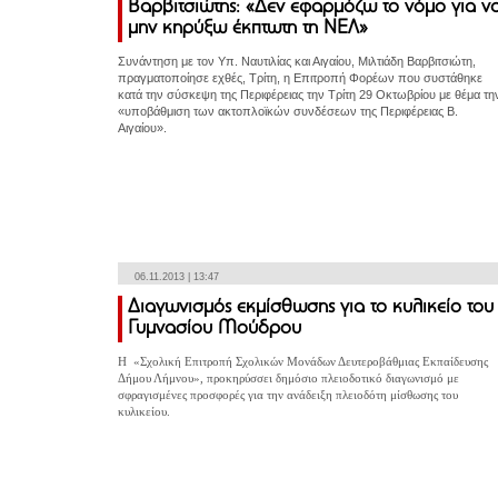
Βαρβιτσιώτης: «Δεν εφαρμόζω το νόμο για ν
μην κηρύξω έκπτωτη τη ΝΕΛ»
Συνάντηση με τον Υπ. Ναυτιλίας και Αιγαίου, Μιλτιάδη Βαρβιτσιώτη,
πραγματοποίησε εχθές, Τρίτη, η Επιτροπή Φορέων που συστάθηκε
κατά την σύσκεψη της Περιφέρειας την Τρίτη 29 Οκτωβρίου με θέμα τη
«υποβάθμιση των ακτοπλοϊκών συνδέσεων της Περιφέρειας Β.
Αιγαίου».
06.11.2013 | 13:47
Διαγωνισμός εκμίσθωσης για το κυλικείο του
Γυμνασίου Μούδρου
Η «Σχολική Επιτροπή Σχολικών Μονάδων Δευτεροβάθμιας Εκπαίδευσης
Δήμου Λήμνου», προκηρύσσει δημόσιο πλειοδοτικό διαγωνισμό με
σφραγισμένες προσφορές για την ανάδειξη πλειοδότη μίσθωσης του
κυλικείου.