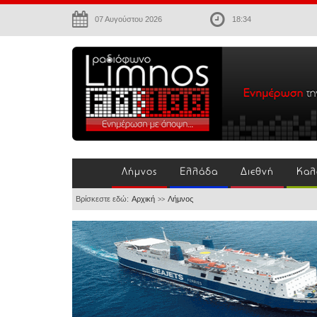
07 Αυγούστου 2026
18:34
Λήμνος
Ελλάδα
Διεθνή
Καλ
Βρίσκεστε εδώ:
Αρχική
Λήμνος
>>