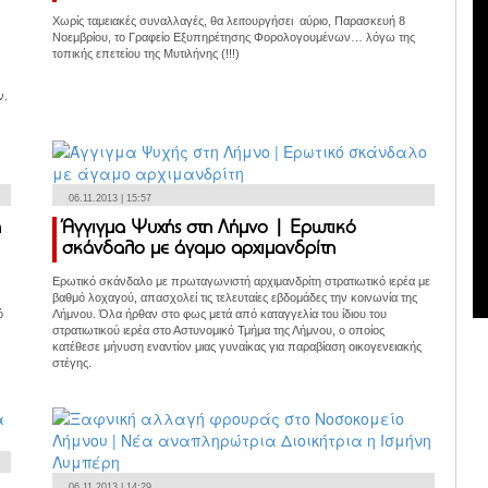
Χωρίς ταμειακές συναλλαγές, θα λειτουργήσει αύριο, Παρασκευή 8
Νοεμβρίου, το Γραφείο Εξυπηρέτησης Φορολογουμένων… λόγω της
τοπικής επετείου της Μυτιλήνης (!!!)
ν.
06.11.2013 | 15:57
η
Άγγιγμα Ψυχής στη Λήμνο | Ερωτικό
σκάνδαλο με άγαμο αρχιμανδρίτη
Ερωτικό σκάνδαλο με πρωταγωνιστή αρχιμανδρίτη στρατιωτικό ιερέα με
βαθμό λοχαγού, απασχολεί τις τελευταίες εβδομάδες την κοινωνία της
ό
Λήμνου. Όλα ήρθαν στο φως μετά από καταγγελία του ίδιου του
στρατιωτικού ιερέα στο Αστυνομικό Τμήμα της Λήμνου, ο οποίος
κατέθεσε μήνυση εναντίον μιας γυναίκας για παραβίαση οικογενειακής
στέγης.
06.11.2013 | 14:29