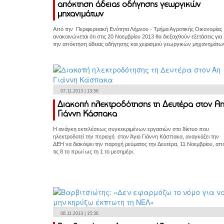
απόκτηση άδειας οδήγησης γεωργικών
μηχανιμάτων
Από την Περιφερειακή Ενότητα Λήμνου - Τμήμα Αγροτικής Οικονομίας
ανακοινώνεται ότι στις 20 Νοεμβρίου 2013 θα διεξαχθούν εξετάσεις για
την απόκτηση άδειας οδήγησης και χειρισμού γεωργικών μηχανημάτω
07.11.2013 | 13:56
Διακοπή ηλεκτροδότησης τη Δευτέρα στον Α
Γιάννη Κάσπακα
Η ανάγκη εκτελέσεως συγκεκριμένων εργασιών στο δίκτυο που
ηλεκτροδοτεί την περιοχή στον Άγιο Γιάννη Κάσπακα, αναγκάζει την
ΔΕΗ να διακόψει την παροχή ρεύματος την Δευτέρα, 11 Νοεμβρίου, απ
τις 8 το πρωί ως τη 1 το μεσημέρι.
06.11.2013 | 15:36