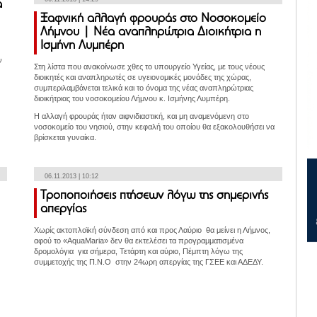
α
Ξαφνική αλλαγή φρουράς στο Νοσοκομείο
Λήμνου | Νέα αναπληρώτρια Διοικήτρια η
Ισμήνη Λυμπέρη
ν
Στη λίστα που ανακοίνωσε χθες το υπουργείο Υγείας, με τους νέους
διοικητές και αναπληρωτές σε υγειονομικές μονάδες της χώρας,
συμπεριλαμβάνεται τελικά και το όνομα της νέας αναπληρώτριας
διοικήτριας του νοσοκομείου Λήμνου κ. Ισμήνης Λυμπέρη.
Η αλλαγή φρουράς ήταν αιφνιδιαστική, και μη αναμενόμενη στο
νοσοκομείο του νησιού, στην κεφαλή του οποίου θα εξακολουθήσει να
βρίσκεται γυναίκα.
06.11.2013 | 10:12
Τροποποιήσεις πτήσεων λόγω της σημερινής
απεργίας
Χωρίς ακτοπλοϊκή σύνδεση από και προς Λαύριο θα μείνει η Λήμνος,
αφού το «AquaMaria» δεν θα εκτελέσει τα προγραμματισμένα
δρομολόγια για σήμερα, Τετάρτη και αύριο, Πέμπτη λόγω της
συμμετοχής της Π.Ν.Ο στην 24ωρη απεργίας της ΓΣΕΕ και ΑΔΕΔΥ.