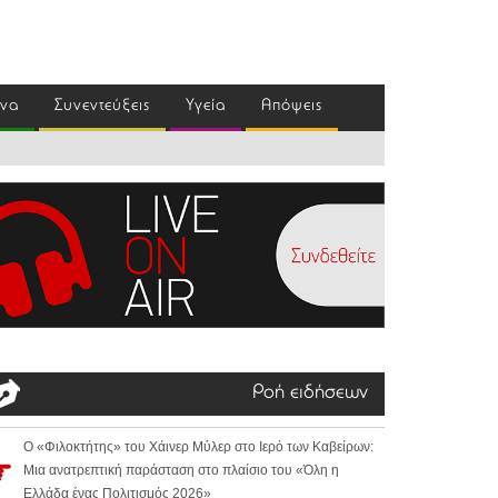
ένα
Συνεντεύξεις
Υγεία
Απόψεις
Ροή ειδήσεων
Ο «Φιλοκτήτης» του Χάινερ Μύλερ στο Ιερό των Καβείρων:
Μια ανατρεπτική παράσταση στο πλαίσιο του «Όλη η
Ελλάδα ένας Πολιτισμός 2026»