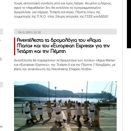
Χωρίς ακτοπλοϊκή σύνδεση από και προς Λαύριο θα μείνει η Λήμνος,
αφού το «AquaMaria» δεν θα εκτελέσει τα προγραμματισμένα
δρομολόγια για σήμερα, Τετάρτη και αύριο, Πέμπτη λόγω της
συμμετοχής της Π.Ν.Ο στην 24ωρη απεργίας της ΓΣΕΕ και ΑΔΕΔΥ.
04.11.2013 | 21:53
ο
Ανεκτέλεστα τα δρομολόγια του «Aqua
Maria» και του «European Express» για την
Τετάρτη και την Πέμπτη
0,
Ανεκτέλεστα θα παραμείνουν τα δρομολόγια των πλοίων «Aqua Maria»
και «European Express», την Τετάρτη 6 και την Πέμπτη 7 Νοεμβρίου, με
βάση την ανακοίνωση της Ναυτιλιακής Εταιρίας Λέσβου.
ου