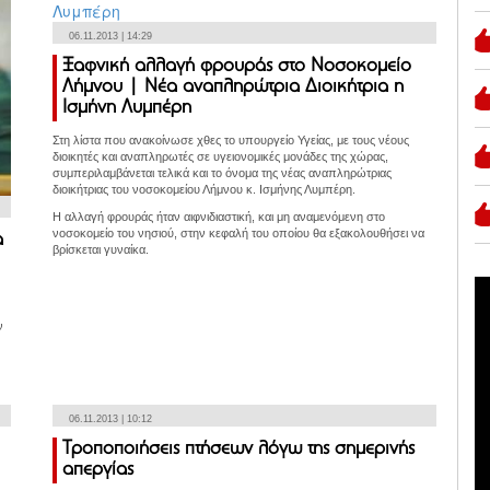
06.11.2013 | 14:29
Ξαφνική αλλαγή φρουράς στο Νοσοκομείο
Λήμνου | Νέα αναπληρώτρια Διοικήτρια η
Ισμήνη Λυμπέρη
Στη λίστα που ανακοίνωσε χθες το υπουργείο Υγείας, με τους νέους
διοικητές και αναπληρωτές σε υγειονομικές μονάδες της χώρας,
συμπεριλαμβάνεται τελικά και το όνομα της νέας αναπληρώτριας
διοικήτριας του νοσοκομείου Λήμνου κ. Ισμήνης Λυμπέρη.
Η αλλαγή φρουράς ήταν αιφνιδιαστική, και μη αναμενόμενη στο
νοσοκομείο του νησιού, στην κεφαλή του οποίου θα εξακολουθήσει να
α
βρίσκεται γυναίκα.
ν
06.11.2013 | 10:12
Τροποποιήσεις πτήσεων λόγω της σημερινής
απεργίας