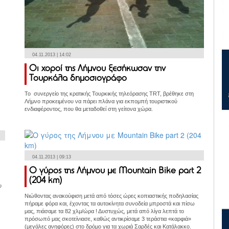
04.11.2013 | 14:02
Οι χοροί της Λήμνου ξεσήκωσαν την
Τουρκάλα δημοσιογράφο
Το συνεργείο της κρατικής Τουρκικής τηλεόρασης TRT, βρέθηκε στη
Λήμνο προκειμένου να πάρει πλάνα για εκπομπή τουριστικού
ενδιαφέροντος, που θα μεταδοθεί στη γείτονα χώρα.
04.11.2013 | 09:13
O γύρος της Λήμνου με Mountain Bike part 2
(204 km)
υ
Νιώθοντας ανακούφιση μετά από τόσες ώρες κοπιαστικής ποδηλασίας
πήραμε φόρα και, έχοντας τα αυτοκίνητα συνοδεία μπροστά και πίσω
μας, πιάσαμε τα 82 χλμ/ώρα ! Δυστυχώς, μετά από λίγα λεπτά το
πρόσωπό μας σκοτείνιασε, καθώς αντικρίσαμε 3 τεράστια «καρφιά»
(μεγάλες ανηφόρες) στο δρόμο για τα χωριά Σαρδές και Κατάλακκο.