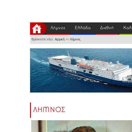
Λήμνος
Ελλάδα
Διεθνή
Καλ
Βρίσκεστε εδώ:
Αρχική
Λήμνος
>>
ΛΗΜΝΟΣ