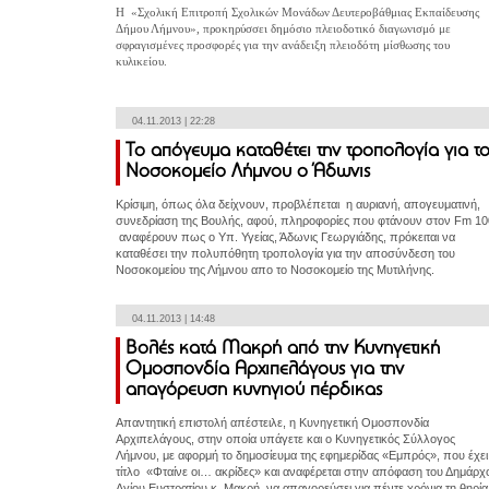
Η «Σχολική Επιτροπή Σχολικών Μονάδων Δευτεροβάθμιας Εκπαίδευσης
Δήμου Λήμνου», προκηρύσσει δημόσιο πλειοδοτικό διαγωνισμό με
σφραγισμένες προσφορές για την ανάδειξη πλειοδότη μίσθωσης του
κυλικείου.
04.11.2013 | 22:28
Το απόγευμα καταθέτει την τροπολογία για τ
Νοσοκομείο Λήμνου ο Άδωνις
Κρίσιμη, όπως όλα δείχνουν, προβλέπεται η αυριανή, απογευματινή,
συνεδρίαση της Βουλής, αφού, πληροφορίες που φτάνουν στον Fm 10
αναφέρουν πως ο Υπ. Υγείας, Άδωνις Γεωργιάδης, πρόκειται να
καταθέσει την πολυπόθητη τροπολογία για την αποσύνδεση του
Νοσοκομείου της Λήμνου απο το Νοσοκομείο της Μυτιλήνης.
04.11.2013 | 14:48
Βολές κατά Μακρή από την Κυνηγετική
Ομοσπονδία Αρχιπελάγους για την
απαγόρευση κυνηγιού πέρδικας
Απαντητική επιστολή απέστειλε, η Κυνηγετική Ομοσπονδία
Αρχιπελάγους, στην οποία υπάγετε και ο Κυνηγετικός Σύλλογος
Λήμνου, με αφορμή το δημοσίευμα της εφημερίδας «Εμπρός», που έχει
τίτλο «Φταίνε οι… ακρίδες» και αναφέρεται στην απόφαση του Δημάρχ
Αγίου Ευστρατίου κ. Μακρή, να απαγορεύσει για πέντε χρόνια τη θηρία