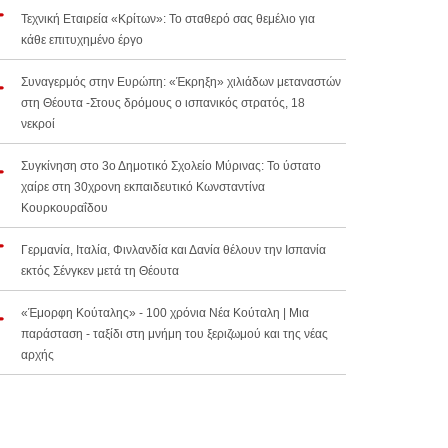
Τεχνική Εταιρεία «Κρίτων»: Το σταθερό σας θεμέλιο για
κάθε επιτυχημένο έργο
Συναγερμός στην Ευρώπη: «Έκρηξη» χιλιάδων μεταναστών
στη Θέουτα -Στους δρόμους ο ισπανικός στρατός, 18
νεκροί
Συγκίνηση στο 3ο Δημοτικό Σχολείο Μύρινας: Το ύστατο
χαίρε στη 30χρονη εκπαιδευτικό Κωνσταντίνα
Κουρκουραΐδου
Γερμανία, Ιταλία, Φινλανδία και Δανία θέλουν την Ισπανία
εκτός Σένγκεν μετά τη Θέουτα
«Έμορφη Κούταλης» - 100 χρόνια Νέα Κούταλη | Μια
παράσταση - ταξίδι στη μνήμη του ξεριζωμού και της νέας
αρχής