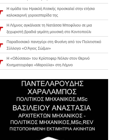
Η ομάδα του Ηρακλή Ατσικής προσκαλεί στην ετήσια
καλοκαιρινή χοροεσπερίδα της
Η Λήμνος αγκάλιασε τη Νατάσσα Μποφίλιου σε μια
ξεχωριστή βραδιά γεμάτη μουσική στο Κοντοπούλι
Παραδοσιακό πανηγύρι στη Φυσίνη από τον Πολιτιστικό
Σύλλογο «Ο Άγιος Σώζων»
Η «Οδύσσεια» του Κρίστοφερ Νόλαν στον Θερινό
Κινηματογράφο «Μαρούλα» στη Λήμνο