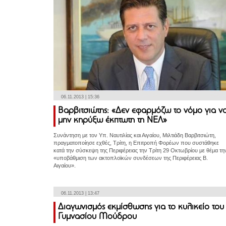
06.11.2013 | 15:36
Βαρβιτσιώτης: «Δεν εφαρμόζω το νόμο για ν
μην κηρύξω έκπτωτη τη ΝΕΛ»
Συνάντηση με τον Υπ. Ναυτιλίας και Αιγαίου, Μιλτιάδη Βαρβιτσιώτη,
πραγματοποίησε εχθές, Τρίτη, η Επιτροπή Φορέων που συστάθηκε
κατά την σύσκεψη της Περιφέρειας την Τρίτη 29 Οκτωβρίου με θέμα τη
«υποβάθμιση των ακτοπλοϊκών συνδέσεων της Περιφέρειας Β.
Αιγαίου».
06.11.2013 | 13:47
Διαγωνισμός εκμίσθωσης για το κυλικείο του
Γυμνασίου Μούδρου