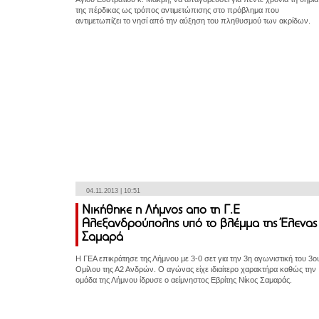
της πέρδικας ως τρόπος αντιμετώπισης στο πρόβλημα που
αντιμετωπίζει το νησί από την αύξηση του πληθυσμού των ακρίδων.
04.11.2013 | 10:51
Νικήθηκε η Λήμνος απο τη Γ.Ε
Αλεξανδρούπολης υπό το βλέμμα της Έλενας
Σαμαρά
Η ΓΕΑ επικράτησε της Λήμνου με 3-0 σετ για την 3η αγωνιστική του 3ο
Ομίλου της Α2 Ανδρών. Ο αγώνας είχε ιδιαίτερο χαρακτήρα καθώς την
ομάδα της Λήμνου ίδρυσε ο αείμνηστος Εβρίτης Νίκος Σαμαράς.