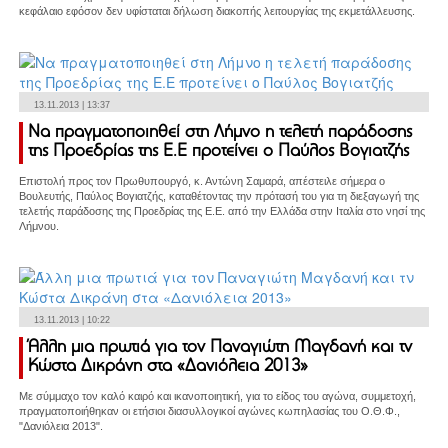
κεφάλαιο εφόσον δεν υφίσταται δήλωση διακοπής λειτουργίας της εκμετάλλευσης.
13.11.2013 | 13:37
Να πραγματοποιηθεί στη Λήμνο η τελετή παράδοσης
της Προεδρίας της Ε.Ε προτείνει ο Παύλος Βογιατζής
Επιστολή προς τον Πρωθυπουργό, κ. Αντώνη Σαμαρά, απέστειλε σήμερα ο
Βουλευτής, Παύλος Βογιατζής, καταθέτοντας την πρότασή του για τη διεξαγωγή της
τελετής παράδοσης της Προεδρίας της Ε.Ε. από την Ελλάδα στην Ιταλία στο νησί της
Λήμνου.
13.11.2013 | 10:22
Άλλη μια πρωτιά για τον Παναγιώτη Μαγδανή και τν
Κώστα Δικράνη στα «Δανιόλεια 2013»
Με σύμμαχο τον καλό καιρό και ικανοποιητική, για το είδος του αγώνα, συμμετοχή,
πραγματοποιήθηκαν οι ετήσιοι διασυλλογικοί αγώνες κωπηλασίας του Ο.Θ.Φ.,
"Δανιόλεια 2013".