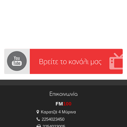
Επικοινωνία
FM
100
Καρατζά 4 Μύρινα
2254023450
2254023005