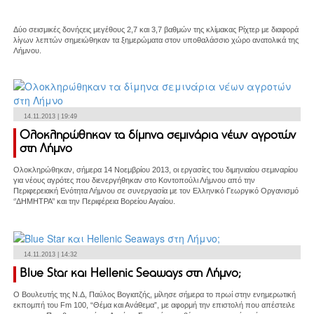
Δύο σεισμικές δονήςεις μεγέθους 2,7 και 3,7 βαθμών της κλίμακας Ρίχτερ με διαφορά
λίγων λεπτών σημειώθηκαν τα ξημερώματα στον υποθαλάσσιο χώρο ανατολικά της
Λήμνου.
14.11.2013 | 19:49
Ολοκληρώθηκαν τα δίμηνα σεμινάρια νέων αγροτών
στη Λήμνο
Ολοκληρώθηκαν, σήμερα 14 Νοεμβρίου 2013, οι εργασίες του διμηνιαίου σεμιναρίου
για νέους αγρότες που διενεργήθηκαν στο Κοντοπούλι Λήμνου από την
Περιφερειακή Ενότητα Λήμνου σε συνεργασία με τον Ελληνικό Γεωργικό Οργανισμό
‘’ΔΗΜΗΤΡΑ’’ και την Περιφέρεια Βορείου Αιγαίου.
14.11.2013 | 14:32
Blue Star και Hellenic Seaways στη Λήμνο;
Ο Βουλευτής της Ν.Δ, Παύλος Βογιατζής, μίλησε σήμερα το πρωί στην ενημερωτική
εκπομπή του Fm 100, “Θέμα και Ανάθεμα”, με αφορμή την επιστολή που απέστειλε