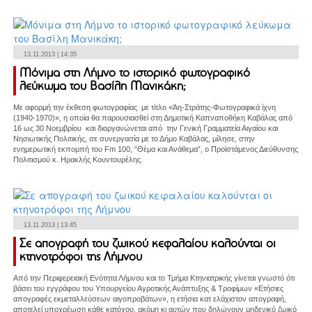
13.11.2013 | 14:35
Μόνιμα στη Λήμνο το ιστορικό φωτογραφικό
λεύκωμα του Βασίλη Μανικάκη;
Με αφορμή την έκθεση φωτογραφίας με τίτλο «Άη-Στράτης-Φωτογραφικά ίχνη
(1940-1970)», η οποία θα παρουσιασθεί στη Δημοτική Καπναποθήκη Καβάλας από
16 ως 30 Νοεμβρίου και διοργανώνεται από την Γενική Γραμματεία Αιγαίου και
Νησιωτικής Πολιτικής, σε συνεργασία με το Δήμο Καβάλας, μίλησε, στην
ενημερωτική εκπομπή του Fm 100, “Θέμα και Ανάθεμα”, o Προϊστάμενος Διεύθυνσης
Πολιτισμού κ. Ηρακλής Κουντουρέλης.
13.11.2013 | 13:45
Σε απογραφή του ζωικού κεφαλαίου καλούνται οι
κτηνοτρόφοι της Λήμνου
Από την Περιφερειακή Ενότητα Λήμνου και το Τμήμα Κτηνιατρικής γίνεται γνωστό ότι
βάσει του εγγράφου του Υπουργείου Αγροτικής Ανάπτυξης & Τροφίμων «Ετήσιες
απογραφές εκμεταλλεύσεων αιγοπροβάτων», η ετήσια κατ ελάχιστον απογραφή,
αποτελεί υποχρέωση κάθε κατόχου, ακόμη κι αυτών που δηλώνουν μηδενικό ζωικό