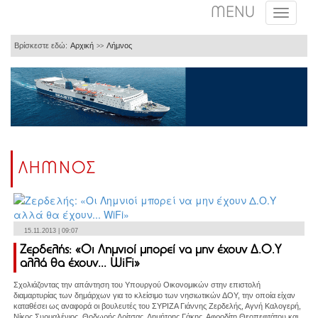
MENU
Βρίσκεστε εδώ:
Αρχική
Λήμνος
>>
ΛΗΜΝΟΣ
15.11.2013 | 09:07
Ζερδελής: «Οι Λημνιοί μπορεί να μην έχουν Δ.Ο.Υ
αλλά θα έχουν... WiFi»
Σχολιάζοντας την απάντηση του Υπουργού Οικονομικών στην επιστολή
διαμαρτυρίας των δημάρχων για το κλείσιμο των νησιωτικών ΔΟΥ, την οποία είχαν
καταθέσει ως αναφορά οι βουλευτές του ΣΥΡΙΖΑ Γιάννης Ζερδελής, Αγνή Καλογερή,
Νίκος Συρμαλένιος, Θοδωρής Δρίτσας, Δημήτρης Γάκης, Αφροδίτη Θεοπεφτάτου και