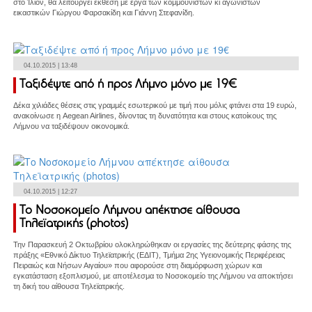
στο Ίλιον, θα λειτουργεί έκθεση με έργα των κομμουνιστών κι αγωνιστών
εικαστικών Γιώργου Φαρσακίδη και Γιάννη Στεφανίδη.
04.10.2015 | 13:48
Ταξιδέψτε από ή προς Λήμνο μόνο με 19€
Δέκα χιλιάδες θέσεις στις γραμμές εσωτερικού με τιμή που μόλις φτάνει στα 19 ευρώ,
ανακοίνωσε η Aegean Airlines, δίνοντας τη δυνατότητα και στους κατοίκους της
Λήμνου να ταξιδέψουν οικονομικά.
04.10.2015 | 12:27
Το Νοσοκομείο Λήμνου απέκτησε αίθουσα
Τηλεϊατρικής (photos)
Την Παρασκευή 2 Οκτωβρίου ολοκληρώθηκαν οι εργασίες της δεύτερης φάσης της
πράξης «Εθνικό Δίκτυο Τηλεϊατρικής (ΕΔΙΤ), Τμήμα 2ης Υγειονομικής Περιφέρειας
Πειραιώς και Νήσων Αιγαίου» που αφορούσε στη διαμόρφωση χώρων και
εγκατάσταση εξοπλισμού, με αποτέλεσμα το Νοσοκομείο της Λήμνου να αποκτήσει
τη δική του αίθουσα Τηλεϊατρικής.