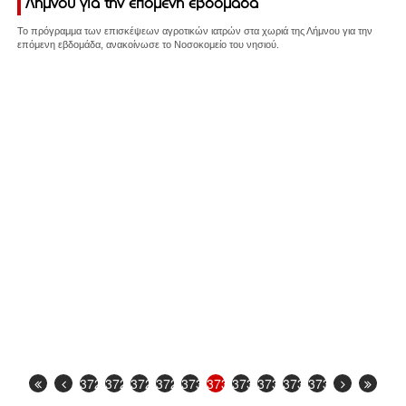
Λήμνου για την επόμενη εβδομάδα
Το πρόγραμμα των επισκέψεων αγροτικών ιατρών στα χωριά της Λήμνου για την
επόμενη εβδομάδα, ανακοίνωσε το Νοσοκομείο του νησιού.
3726
3727
3728
3729
3730
3731
3732
3733
3734
3735