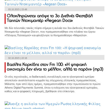
03.10.2015 | 15:48
Ολοκληρώνεται απόψε το 3ο Διεθνές Φεστιβάλ
Ταινιών Ντοκιμαντέρ «Aegean Docs»
Με δύο τελευταίες ταινίες πέφτει σήμερα η αυλαία του 3ου Διεθνούς Φεστιβάλ Ταινιών
Ντοκιμαντέρ «Aegean Docs», που πραγματοποιήθηκε στο πλαίσιο του έργου
«Πέλαγος Πολιτισμού» και φιλοξένησε το Κινηματοθέατρο «Μαρούλα».
02.10.2015 | 22:16
Βασίλης Κορκίδης στον Fm 100: «Η ψηφιακή
οικονομία δεν είναι το μέλλον, αλλά το παρόν» (mp3)
Οι νέες τεχνολογίες, οι διαδικτυακές συναλλαγές και το ηλεκτρονικό εμπόριο
αποτελούν αναπόσπαστο κομμάτι της σύγχρονης ελληνικής πραγματικότητας.
Μάλιστα, πριν από λίγες ημέρες, πραγματοποιήθηκε στην πρωτεύουσα το πρώτο
Athens Digital Payments Summit, όπου η ενίσχυση του ηλεκτρονικού εμπορίου,
καθώς και οι ψηφιακές πληρωμές, βρέθηκαν στο επίκεντρο.