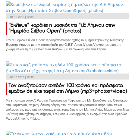
04.10.2015 | 12:05
"Έκλεψε" καρδιές η μασκότ της Α.Ε Λήμνου στην
"Ημερίδα Στίβου Open" (photos)
Την "Ημερίδα Στίβου Open" πραγματοποίησε εχθές το Τμήμα Στίβου της Αθλητικής
Ένωσης Λήμνου με την υποστήριξη του Ο.Ε.Π.Α του Δήμου Λήμνου, με στόχο τη
γνωριμία και τη συμμετοχή των παιδιών με τα αγωνίσματα του Στίβου.
03.10.2015 | 18:36
Τον αναζητούσαν σχεδόν 100 χρόνια και πρόσφατα
έμαθαν ότι είχε ταφεί στη Λήμνο (mp3+photos+video)
Με επίσκεψη στον Α’ Ρωσικό Προσφυγικό Τάφο και τον Ι.Ν. Εισοδίων της Θεοτόκου
στο Πορτιανού, επιμνημόσυνη δέηση στο Ρωσικό Νεκροταφείο στην Πούντα και
ψαλμούς της ρωσικής εκκλησιαστικής χορωδίας στον Ι.Ν. της Αγίας Μαρίνας στη Νέα
Κούταλη συνεχίστηκαν σήμερα, Σάββατο 3 Οκτωβρίου, οι εκδηλώσεις των Ημερών
Ρωσοελληνικής Φιλίας.