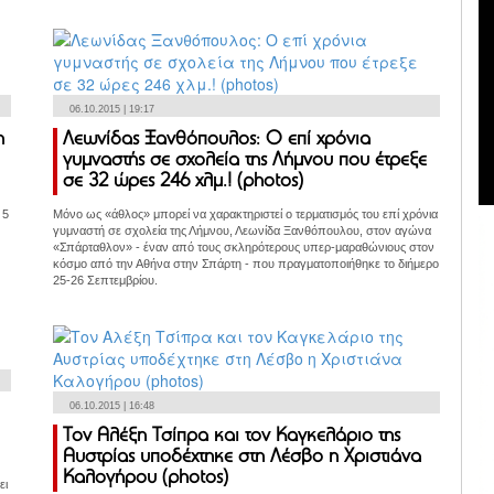
06.10.2015 | 19:17
η
Λεωνίδας Ξανθόπουλος: Ο επί χρόνια
γυμναστής σε σχολεία της Λήμνου που έτρεξε
σε 32 ώρες 246 χλμ.! (photos)
 5
Μόνο ως «άθλος» μπορεί να χαρακτηριστεί ο τερματισμός του επί χρόνια
γυμναστή σε σχολεία της Λήμνου, Λεωνίδα Ξανθόπουλου, στον αγώνα
«Σπάρταθλον» - έναν από τους σκληρότερους υπερ-μαραθώνιους στον
κόσμο από την Αθήνα στην Σπάρτη - που πραγματοποιήθηκε το διήμερο
25-26 Σεπτεμβρίου.
06.10.2015 | 16:48
Τον Αλέξη Τσίπρα και τον Καγκελάριο της
Αυστρίας υποδέχτηκε στη Λέσβο η Χριστιάνα
Καλογήρου (photos)
ει