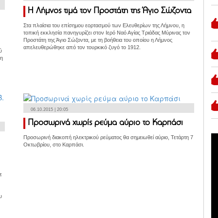
Η Λήμνος τιμά τον Προστάτη της Άγιο Σώζοντα
Στα πλαίσια του επίσημου εορτασμού των Ελευθερίων της Λήμνου, η
τοπική εκκλησία πανηγυρίζει στον Ιερό Ναό Αγίας Τριάδας Μύρινας τον
Προστάτη της Άγιο Σώζοντα, με τη βοήθεια του οποίου η Λήμνος
απελευθερώθηκε από τον τουρκικό ζυγό το 1912.
ύ
 η
06.10.2015 | 20:05
Προσωρινά χωρίς ρεύμα αύριο το Καρπάσι
Προσωρινή διακοπή ηλεκτρικού ρεύματος θα σημειωθεί αύριο, Τετάρτη 7
Οκτωβρίου, στο Καρπάσι.
ε
υ