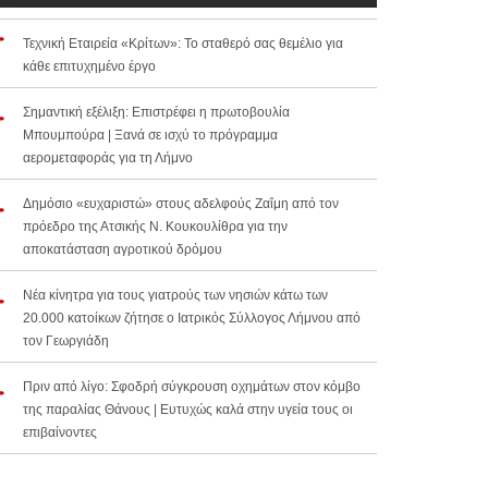
Τεχνική Εταιρεία «Κρίτων»: Το σταθερό σας θεμέλιο για
κάθε επιτυχημένο έργο
Σημαντική εξέλιξη: Επιστρέφει η πρωτοβουλία
Μπουμπούρα | Ξανά σε ισχύ το πρόγραμμα
αερομεταφοράς για τη Λήμνο
Δημόσιο «ευχαριστώ» στους αδελφούς Ζαΐμη από τον
πρόεδρο της Ατσικής Ν. Κουκουλίθρα για την
αποκατάσταση αγροτικού δρόμου
Νέα κίνητρα για τους γιατρούς των νησιών κάτω των
20.000 κατοίκων ζήτησε ο Ιατρικός Σύλλογος Λήμνου από
τον Γεωργιάδη
Πριν από λίγο: Σφοδρή σύγκρουση οχημάτων στον κόμβο
της παραλίας Θάνους | Ευτυχώς καλά στην υγεία τους οι
επιβαίνοντες