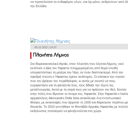
να προσελκύσει το ενδιαφέρον νέων, και όχι μόνο, ανθρώπων από ό
την Ελλάδα.
06.10.2015 | 16:07
Πλανήτης Λήμνος
Στο Βορειοανατολικό Αιγαίο, στον πλανήτη που λέγεται Λήμνος, εκεί
εκτόπισε ο Δίας τον Ήφαιστο πλημμυρισμένος από θυμό επειδή
υπερασπίστηκε τη μητέρα του Ήρα, σε έναν διαπληκτισμό. Από την
σφοδρή πτώση ο Ήφαιστος έμεινε ανάπηρος. Οι κάτοικοι του νησιού
που τον βρήκαν τον περιέθαλψαν, κι αυτός με σκοπό να τους
ευχαριστήσει για τη φιλοξενία τους, τους δίδαξε την τέχνη της
μεταλλουργίας. Αυτοί με τη σειρά τους για να τιμήσουν τον θεό, δώσαν
στην πόλη που ίδρυσαν το όνομα του, Ηφαιστία. Στην Ηφαιστία ο Ιταλό
αρχαιολόγος Alessandro Della Seta ανακάλυψε ένα εντυπωσιακό
θέατρο, με ανασκαφές που άρχισαν το 1926 και διήρκησαν περίπου μι
δεκαετία. Το 2010 γεννήθηκε το Φεστιβάλ Αρχαίας Ηφιαστίας με πολλέ
εκδηλώσεις πολιτισμού να φιλοξενούνται στο χώρο.