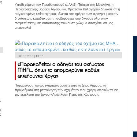
λη
Υποδεχόμενη τον Πρωθυπουργό κ. Αλέξη Τσίπρα στη Μυτιλήνη, η
Περιφερειάρχης Βορείου Αιγαίου κα. Χριστιάνα Καλογήρου δήλωσε ότι η
συγκεκριμένη επίσκεψη και μάλιστα στις ημέρες των προγραμματικών
δηλώσεων, καταδεικνύει τη σοβαρότητα που δίνουμε όλοι στην
αντιμετώπιση μιας κατάστασης που δυστυχώς θα συνεχίσει να μας
απασχολεί.
06.10.2015 | 13:37
«Παρακαλείται ο οδηγός του οχήματος
ΜΗΑ… όπως το απομακρύνει καθώς
εκτελούνται έργα»
Παραμένουν, όπως ενημερωνόμαστε από το Δήμο Λήμνου, τα
προβλήματα στη μετακίνηση των οχημάτων που χρησιμοποιούνται για
την εκτέλεση του έργου «Ανάπλαση Περιοχής Κάστρου».
ς
α
ς