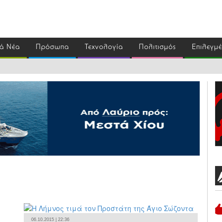
ά Νέα
Πρόσωπα
Τεχνολογία
Πολιτισμός
Επιλεγμ
06.10.2015 | 22:36