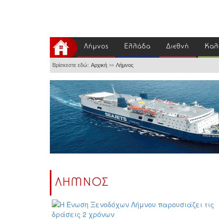
Λήμνος
Ελλάδα
Διεθνή
Καλ
Βρίσκεστε εδώ:
Αρχική
Λήμνος
>>
ΛΗΜΝΟΣ