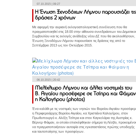
07.10.2015 | 09:27
Η Ένωση Ξενοδόχων Λήμνου παρουσιάζει τις
δράσεις 2 χρόνων
Με αφορμή την αυριανή εκλογοαπολογιστική συνέλευση που θα
πραγματοποιηθεί στις 18.00 στην αίθουσα συνεδριάσεων του Δημοτικο
Συμβουλίου και τις εκλογές ανάδειξης νέου ΔΣ που θα ακολουθήσουν,
Ένωση Ξενοδόχων Λήμνου παρουσίασε τις δράσεις της από το
Σεπτέμβριο 2013 ως τον Οκτώβριο 2015.
06.10.2015 | 20:42
Μελίχλωρο Λήμνου και άλλες νοστιμιές του
Β. Αιγαίου προσέφερε σε Τσίπρα και Φάιμαν
η Καλογήρου (photos)
Ένα καλάθι με τις νοστιμιές των νησιών του Βορείου Αιγαίου προσέφερ
η Περιφερειάρχης Βορείου Αιγαίου, κα Χριστιάνα Καλογήρου, στον
Πρωθυπουργό κ. Αλέξη Τσίπρα και στον Καγκελάριο της Αυστρίας κ.
Βέρνερ Φάιμαν, οι οποίοι επισκέφθηκαν σήμερα τη Λέσβο, προκειμένο
να πραγματοποιήσουν αυτοψία στις εγκαταστάσεις πρώτης υποδοχής
και ταυτοποίησης των προσφύγων.