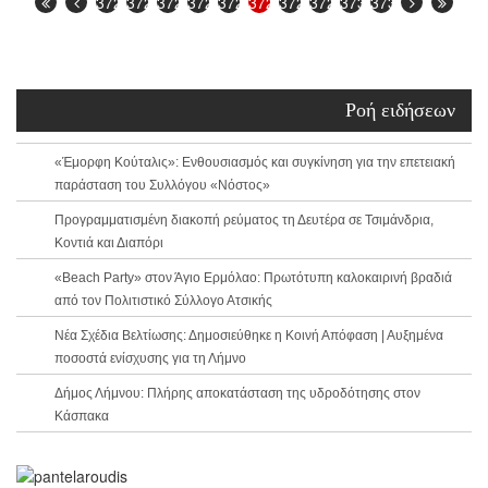
3722
3723
3724
3725
3726
3727
3728
3729
3730
3731
Ροή ειδήσεων
«Έμορφη Κούταλις»: Ενθουσιασμός και συγκίνηση για την επετειακή
παράσταση του Συλλόγου «Νόστος»
Προγραμματισμένη διακοπή ρεύματος τη Δευτέρα σε Τσιμάνδρια,
Κοντιά και Διαπόρι
«Beach Party» στον Άγιο Ερμόλαο: Πρωτότυπη καλοκαιρινή βραδιά
από τον Πολιτιστικό Σύλλογο Ατσικής
Νέα Σχέδια Βελτίωσης: Δημοσιεύθηκε η Κοινή Απόφαση | Αυξημένα
ποσοστά ενίσχυσης για τη Λήμνο
Δήμος Λήμνου: Πλήρης αποκατάσταση της υδροδότησης στον
Κάσπακα