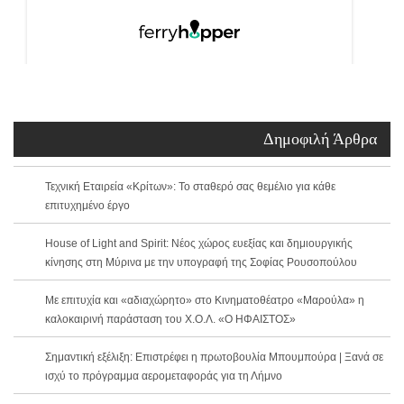
Δημοφιλή Άρθρα
Τεχνική Εταιρεία «Κρίτων»: Το σταθερό σας θεμέλιο για κάθε
επιτυχημένο έργο
House of Light and Spirit: Νέος χώρος ευεξίας και δημιουργικής
κίνησης στη Μύρινα με την υπογραφή της Σοφίας Ρουσοπούλου
Με επιτυχία και «αδιαχώρητο» στο Κινηματοθέατρο «Μαρούλα» η
καλοκαιρινή παράσταση του Χ.Ο.Λ. «Ο ΗΦΑΙΣΤΟΣ»
Σημαντική εξέλιξη: Επιστρέφει η πρωτοβουλία Μπουμπούρα | Ξανά σε
ισχύ το πρόγραμμα αερομεταφοράς για τη Λήμνο