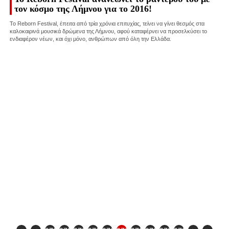
τον κόσμο της Λήμνου για το 2016!
Το Reborn Festival, έπειτα από τρία χρόνια επιτυχίας, τείνει να γίνει θεσμός στα
καλοκαιρινά μουσικά δρώμενα της Λήμνου, αφού καταφέρνει να προσελκύσει το
ενδιαφέρον νέων, και όχι μόνο, ανθρώπων από όλη την Ελλάδα.