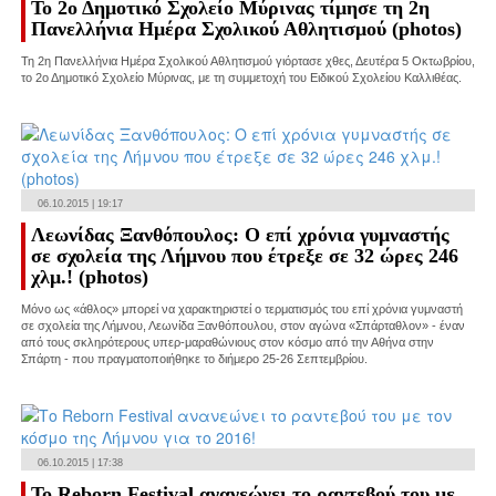
Το 2ο Δημοτικό Σχολείο Μύρινας τίμησε τη 2η
Πανελλήνια Ημέρα Σχολικού Αθλητισμού (photos)
Τη 2η Πανελλήνια Ημέρα Σχολικού Αθλητισμού γιόρτασε χθες, Δευτέρα 5 Οκτωβρίου,
το 2ο Δημοτικό Σχολείο Μύρινας, με τη συμμετοχή του Ειδικού Σχολείου Καλλιθέας.
06.10.2015 | 19:17
Λεωνίδας Ξανθόπουλος: Ο επί χρόνια γυμναστής
σε σχολεία της Λήμνου που έτρεξε σε 32 ώρες 246
χλμ.! (photos)
Μόνο ως «άθλος» μπορεί να χαρακτηριστεί ο τερματισμός του επί χρόνια γυμναστή
σε σχολεία της Λήμνου, Λεωνίδα Ξανθόπουλου, στον αγώνα «Σπάρταθλον» - έναν
από τους σκληρότερους υπερ-μαραθώνιους στον κόσμο από την Αθήνα στην
Σπάρτη - που πραγματοποιήθηκε το διήμερο 25-26 Σεπτεμβρίου.
06.10.2015 | 17:38
Το Reborn Festival ανανεώνει το ραντεβού του με