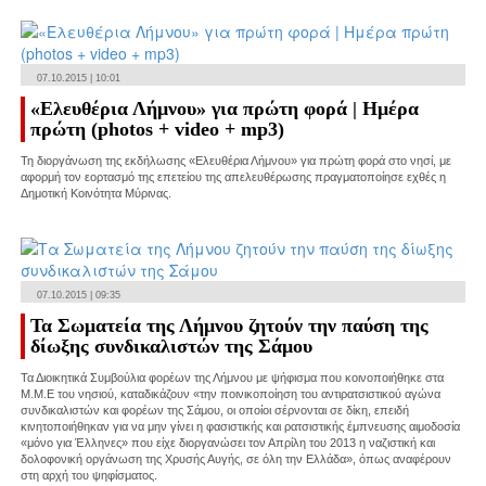
07.10.2015 | 10:01
«Ελευθέρια Λήμνου» για πρώτη φορά | Ημέρα
πρώτη (photos + video + mp3)
Τη διοργάνωση της εκδήλωσης «Ελευθέρια Λήμνου» για πρώτη φορά στο νησί, με
αφορμή τον εορτασμό της επετείου της απελευθέρωσης πραγματοποίησε εχθές η
Δημοτική Κοινότητα Μύρινας.
07.10.2015 | 09:35
Τα Σωματεία της Λήμνου ζητούν την παύση της
δίωξης συνδικαλιστών της Σάμου
Τα Διοικητικά Συμβούλια φορέων της Λήμνου με ψήφισμα που κοινοποιήθηκε στα
Μ.Μ.Ε του νησιού, καταδικάζουν «την ποινικοποίηση του αντιρατσιστικού αγώνα
συνδικαλιστών και φορέων της Σάμου, οι οποίοι σέρνονται σε δίκη, επειδή
κινητοποιήθηκαν για να μην γίνει η φασιστικής και ρατσιστικής έμπνευσης αιμοδοσία
«μόνο για Έλληνες» που είχε διοργανώσει τον Απρίλη του 2013 η ναζιστική και
δολοφονική οργάνωση της Χρυσής Αυγής, σε όλη την Ελλάδα», όπως αναφέρουν
στη αρχή του ψηφίσματος.