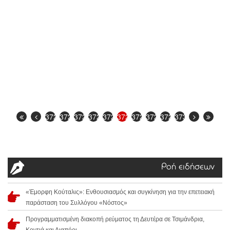
3721
3722
3723
3724
3725
3726
3727
3728
3729
3730
Ροή ειδήσεων
«Έμορφη Κούταλις»: Ενθουσιασμός και συγκίνηση για την επετειακή
παράσταση του Συλλόγου «Νόστος»
Προγραμματισμένη διακοπή ρεύματος τη Δευτέρα σε Τσιμάνδρια,