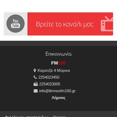
Επικοινωνία
FM
100
Καρατζά 4 Μύρινα
2254023450
2254023005
info@limnosfm100.gr
Λήμνος