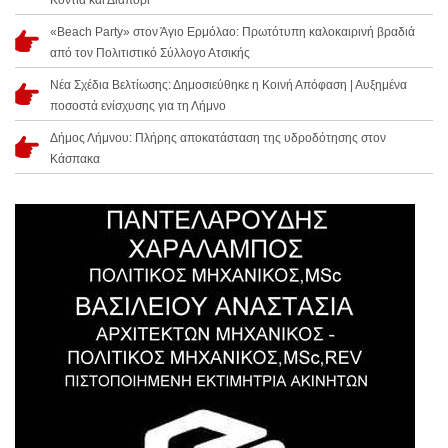
Κοντιά και Διαπόρι
«Beach Party» στον Άγιο Ερμόλαο: Πρωτότυπη καλοκαιρινή βραδιά
από τον Πολιτιστικό Σύλλογο Ατσικής
Νέα Σχέδια Βελτίωσης: Δημοσιεύθηκε η Κοινή Απόφαση | Αυξημένα
ποσοστά ενίσχυσης για τη Λήμνο
Δήμος Λήμνου: Πλήρης αποκατάσταση της υδροδότησης στον
Κάσπακα