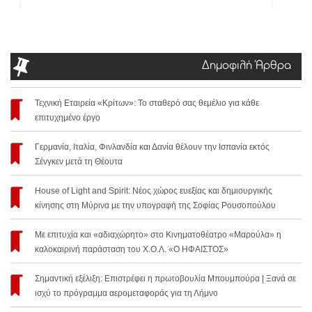
Δημοφιλή Άρθρα
Τεχνική Εταιρεία «Κρίτων»: Το σταθερό σας θεμέλιο για κάθε
επιτυχημένο έργο
Γερμανία, Ιταλία, Φινλανδία και Δανία θέλουν την Ισπανία εκτός
Σένγκεν μετά τη Θέουτα
House of Light and Spirit: Νέος χώρος ευεξίας και δημιουργικής
κίνησης στη Μύρινα με την υπογραφή της Σοφίας Ρουσοπούλου
Με επιτυχία και «αδιαχώρητο» στο Κινηματοθέατρο «Μαρούλα» η
καλοκαιρινή παράσταση του Χ.Ο.Λ. «Ο ΗΦΑΙΣΤΟΣ»
Σημαντική εξέλιξη: Επιστρέφει η πρωτοβουλία Μπουμπούρα | Ξανά σε
ισχύ το πρόγραμμα αερομεταφοράς για τη Λήμνο