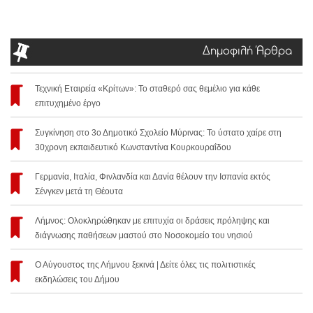
Δημοφιλή Άρθρα
Τεχνική Εταιρεία «Κρίτων»: Το σταθερό σας θεμέλιο για κάθε
επιτυχημένο έργο
Συγκίνηση στο 3ο Δημοτικό Σχολείο Μύρινας: Το ύστατο χαίρε στη
30χρονη εκπαιδευτικό Κωνσταντίνα Κουρκουραΐδου
Γερμανία, Ιταλία, Φινλανδία και Δανία θέλουν την Ισπανία εκτός
Σένγκεν μετά τη Θέουτα
Λήμνος: Ολοκληρώθηκαν με επιτυχία οι δράσεις πρόληψης και
διάγνωσης παθήσεων μαστού στο Νοσοκομείο του νησιού
Ο Αύγουστος της Λήμνου ξεκινά | Δείτε όλες τις πολιτιστικές
εκδηλώσεις του Δήμου