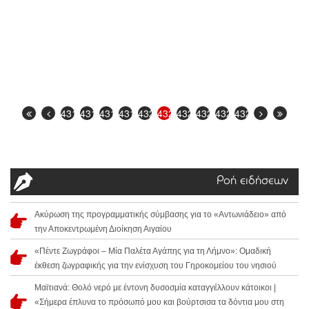
4316
4317
4318
4319
4320
4321
4322
4323
4324
4325
Ροή ειδήσεων
Ακύρωση της προγραμματικής σύμβασης για το «Αντωνιάδειο» από
την Αποκεντρωμένη Διοίκηση Αιγαίου
«Πέντε Ζωγράφοι – Μία Παλέτα Αγάπης για τη Λήμνο»: Ομαδική
έκθεση ζωγραφικής για την ενίσχυση του Γηροκομείου του νησιού
Μαϊτιανά: Θολό νερό με έντονη δυσοσμία καταγγέλλουν κάτοικοι |
«Σήμερα έπλυνα το πρόσωπό μου και βούρτσισα τα δόντια μου στη