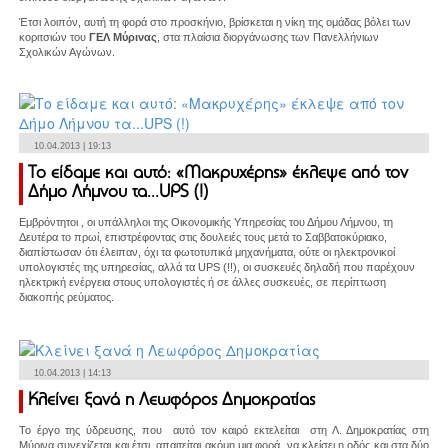
Έτσι λοιπόν, αυτή τη φορά στο προσκήνιο, βρίσκεται η νίκη της ομάδας βόλει των
κοριτσιών του
ΓΕΛ Μύρινας
, στα πλαίσια διοργάνωσης των Πανελλήνιων
Σχολικών Αγώνων.
10.04.2013 | 19:13
Το είδαμε και αυτό: «Μακρυχέρης» έκλεψε από τον
Δήμο Λήμνου τα...UPS (!)
Εμβρόντητοι , οι υπάλληλοι της Οικονομικής Υπηρεσίας του Δήμου Λήμνου, τη
Δευτέρα το πρωί, επιστρέφοντας στις δουλειές τους μετά το Σαββατοκύριακο,
διαπίστωσαν ότι έλειπαν, όχι τα φωτοτυπικά μηχανήματα, ούτε οι ηλεκτρονικοί
υπολογιστές της υπηρεσίας, αλλά τα UPS (!!), οι συσκευές δηλαδή που παρέχουν
ηλεκτρική ενέργεια στους υπολογιστές ή σε άλλες συσκευές, σε περίπτωση
διακοπής ρεύματος.
10.04.2013 | 14:13
Κλείνει ξανά η Λεωφόρος Δημοκρατίας
Το έργο της ύδρευσης, που αυτό τον καιρό εκτελείται στη Λ. Δημοκρατίας στη
Μύρινα συνεχίζεται και έτσι απαιτείται ακόμη μια φορά να κλείσει η οδός και στα δύο