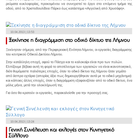
ρεύματα κυκλοφορίας, προκειμένου να συνεχιστεί το έργο στο επόμενο τμήμα της
οδού, από το Χριστοδουλίδειο Πάρκο έως κατάστημα «Αγγελική από Χρυσάφη».
10.04.2013 | 13:53
Ξεκίνησε η διαγράμμιση στο οδικό δίκτυο της Λήμνου
Ξεκίνησαν σήμερα, από την Περιφερειακή Ενότητα Λήμνου, οι εργασίες διαγράμμισης
του κεντρικού Οδικού Δικτύου Λήμνου.
Στην κατάλληλη εποχή, αφού το Πάσχα και το καλοκαίρι είναι προ των πυλών.
Ελπίζουμε βέβαια αυτή τη φορά το αποτέλεσμα των εργασιών να είναι ικανοποιητικό,
διότι θυμόμαστε παλιότερες εποχές, όταν το οδικό δίκτυο της Λήμνου ήταν γεμάτο
από άσπρα οχτάρια (απορίας άξιο πως δημιουργήθηκαν αυτά με το ειδικό μηχάνημα)
και κάποιες άλλες εποχές, όταν η διαγράμμιση εξαφανιζόταν από το οδικό δίκτυο, ένα
μόλις μήνα, μετά την ολοκλήρωσή της.
Για όσο θα κρατούν οι εργασίες, παρακαλείσθε για την προσοχή σας.
10.04.2013 | 13:24
Γενική Συνέλευση και εκλογές στον Κυνηγετικό
Σύλλογο