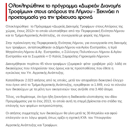
Ολοκληρώθηκε το πρόγραμμα «Δωρεάν Διανομής
Τροφίμων» στους απόρους της Λήμνου - Ξεκινάει η
προετοιμασία για την τρέχουσα χρονιά
Ολοκληρώθηκε το Πρόγραμμα «Δωρεάς Διανομής Τροφίμων στους Απόρους της
χώρας, έτους 2012» το οποίο υλοποιήθηκε από την Περιφερειακή Ενότητα Λήμνου
και το Τμήμα Αγροτικής Ανάπτυξης, σε συνεργασία με φορείς της Λήμνου.
Στην πρόσκληση της Περιφερειακής Ενότητας Λήμνου, για συνεργασία στη διανομής
των τροφίμων, ανταποκρίθηκαν οι Δήμοι Λήμνου και Αγίου Ευστρατίου, η Ιερά
Μητρόπολη Λήμνου & Αγ. Ευστρατίου, ο Σύλλογος Πολυτέκνων Λήμνου & Αγίου
Ευστρατίου και το Σωματείο « Ο Καλός Σαμαρείτης-Γηροκομείο Λήμνου».
Διανεμήθηκαν περίπου 45 τόνοι τροφίμων (ζυμαρικά- φέτα- γραβιέρα- ρύζι- λάδι) σε
δικαιούχους που πληρούσαν τους όρους και τις προϋποθέσεις που έθετε η
εγκύκλιος του Υπ. Αγροτικής Ανάπτυξης.
Κατατέθηκαν 2.023 αιτήσεις από τις οποίες, μετά τον απαραίτητο διοικητικό έλεγχο
που έγινε από το Τμήμα Αγροτικής Ανάπτυξης, εγκρίθηκαν οι 1.849, ενώ το σύνολο
των δικαιούχων με τα μέλη των οικογενειών τους ανήλθε στα 3.460 άτομα.
Τέλος, να θυμίσουμε, ότι έχει ήδη ξεκινήσει η διαδικασία υλοποίησης του ιδίου
Προγράμματος για το έτος 2013, το οποίο αυτή τη στιγμή βρίσκεται στο στάδιο της
επιλογής των φορέων εκπροσώπησης.
Οι αιτήσεις συμμετοχής των δικαιούχων θα γίνει μετά τις 30 Απριλίου και αφού
επιλεγούν οι εν λόγω φορείς όπως ορίζει η σχετική ΚΥΑ του Υπουργείου
Αγροτικής Ανάπτυξης και Τροφίμων.