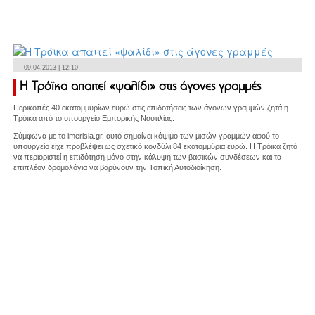
09.04.2013 | 12:10
Η Τρόϊκα απαιτεί «ψαλίδι» στις άγονες γραμμές
Περικοπές 40 εκατομμυρίων ευρώ στις επιδοτήσεις των άγονων γραμμών ζητά η
Τρόικα από το υπουργείο Εμπορικής Ναυτιλίας.
Σύμφωνα με το imerisia.gr, αυτό σημαίνει κόψιμο των μισών γραμμών αφού το
υπουργείο είχε προβλέψει ως σχετικό κονδύλι 84 εκατομμύρια ευρώ. Η Τρόικα ζητά
να περιοριστεί η επιδότηση μόνο στην κάλυψη των βασικών συνδέσεων και τα
επιπλέον δρομολόγια να βαρύνουν την Τοπική Αυτοδιοίκηση.