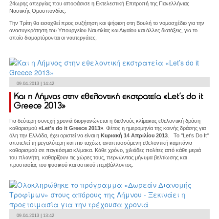
24ωρης απεργίας που αποφάσισε η Εκτελεστική Επιτροπή της Πανελλήνιας
Ναυτικής Ομοσπονδίας.
Την Τρίτη θα εισαχθεί προς συζήτηση και ψήφιση στη Βουλή το νομοσχέδιο για την
ανασυγκρότηση του Υπουργείου Ναυτιλίας και Αιγαίου και άλλες διατάξεις, για το
οποίο διαμαρτύρονται οι ναυτεργάτες.
09.04.2013 | 14:42
Και η Λήμνος στην εθελοντική εκστρατεία «Let’s do it
Greece 2013»
Για δεύτερη συνεχή χρονιά διοργανώνεται η διεθνούς κλίμακας εθελοντική δράση
καθαρισμού
«Let’s do it Greece 2013»
. Φέτος η ημερομηνία της κοινής δράσης για
όλη την Ελλάδα, έχει οριστεί να είναι η
Κυριακή 14 Απριλίου 2013
. Το ''Let's Do It''
αποτελεί τη μεγαλύτερη και πιο ταχέως αναπτυσσόμενη εθελοντική καμπάνια
καθαρισμού σε παγκόσμια κλίμακα. Κάθε χρόνο, χιλιάδες πολίτες από κάθε μεριά
του πλανήτη, καθαρίζουν τις χώρες τους, περνώντας μήνυμα βελτίωσης και
προστασίας του φυσικού και αστικού περιβάλλοντος.
09.04.2013 | 13:42