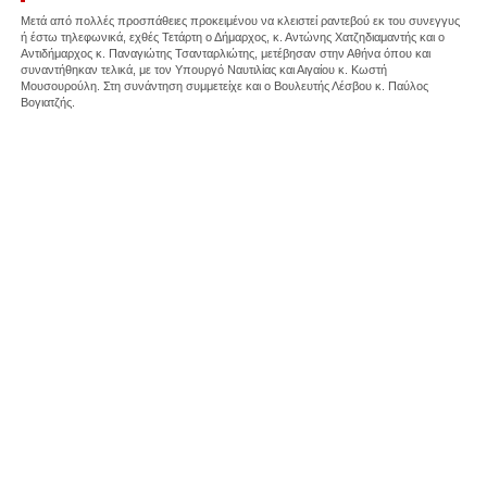
Μετά από πολλές προσπάθειες προκειμένου να κλειστεί ραντεβού εκ του συνεγγυς
ή έστω τηλεφωνικά, εχθές Τετάρτη ο Δήμαρχος, κ. Αντώνης Χατζηδιαμαντής και ο
Αντιδήμαρχος κ. Παναγιώτης Τσανταρλιώτης, μετέβησαν στην Αθήνα όπου και
συναντήθηκαν τελικά, με τον Υπουργό Ναυτιλίας και Αιγαίου κ. Κωστή
Μουσουρούλη. Στη συνάντηση συμμετείχε και ο Βουλευτής Λέσβου κ. Παύλος
Βογιατζής.