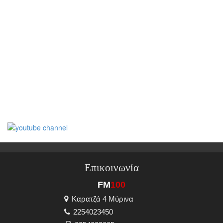
Επικοινωνία
FM
100
Καρατζά 4 Μύρινα
2254023450