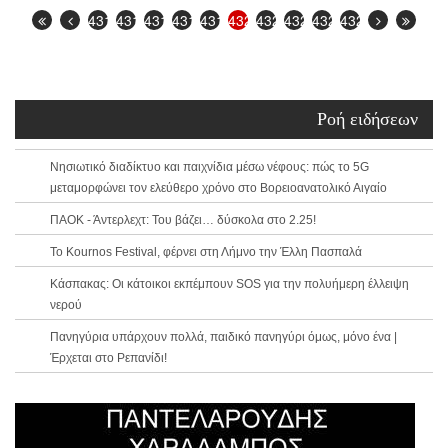
4315
4316
4317
4318
4319
4320
4321
4322
4323
4324
Ροή ειδήσεων
Νησιωτικό διαδίκτυο και παιχνίδια μέσω νέφους: πώς το 5G
μεταμορφώνει τον ελεύθερο χρόνο στο Βορειοανατολικό Αιγαίο
ΠΑΟΚ - Άντερλεχτ: Του βάζει… δύσκολα στο 2.25!
Το Kournos Festival, φέρνει στη Λήμνο την Έλλη Πασπαλά
Κάσπακας: Οι κάτοικοι εκπέμπουν SOS για την πολυήμερη έλλειψη
νερού
Πανηγύρια υπάρχουν πολλά, παιδικό πανηγύρι όμως, μόνο ένα |
Έρχεται στο Ρεπανίδι!