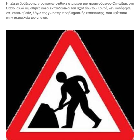
Η τελετή βράβευσης, πραγματοποιήθηκε στα μέσα του προηγούμενου Οκτώβρη, στη
Θάσο, αλλά οι μαθητές και οι εκπαιδευτικοί του σχολείου του Κοντιά, δεν κατάφεραν
να μετακινηθούν, λόγω της γνωστής προβληματικής κατάστασης, που υφίσταται
στην ακτοπλοϊα του νησιού.