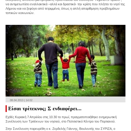
να αντιμετωπίσει εναλλακτικά –αλλά και δραστικά- την κρίση που πλήττει το νησί της
Λήμνου και να ξεφύγει από τετριμμένα, όπως η απλή απαρίθμηση προβλημάτων
τοπικών κοινωνιών.
08.04.2013 | 14:02
Είσαι τρίτεκνος; Σ ενδιαφέρει...
Εχθές Κυριακή 7 Απριλίου στις 10.30 το πρωί, πραγματοποιήθηκε ενημερωτική
Συνέλευση των Τριτέκνων του νησιού, στο Πολιτιστικό Κέντρο του Πορτιανού.
Στην Συνέλευση παρευρέθη ο κ. Ζερδελής Γιάννης, Βουλευτής του ΣΥΡΙΖΑ, ο