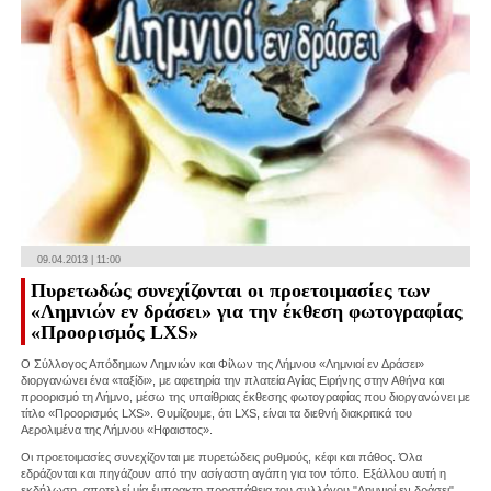
09.04.2013 | 11:00
Πυρετωδώς συνεχίζονται οι προετοιμασίες των
«Λημνιών εν δράσει» για την έκθεση φωτογραφίας
«Προορισμός LXS»
O Σύλλογος Απόδημων Λημνιών και Φίλων της Λήμνου «Λημνιοί εν Δράσει»
διοργανώνει ένα «ταξίδι», με αφετηρία την πλατεία Αγίας Ειρήνης στην Αθήνα και
προορισμό τη Λήμνο, μέσω της υπαίθριας έκθεσης φωτογραφίας που διοργανώνει με
τίτλο «Προορισμός LXS». Θυμίζουμε, ότι LXS, είναι τα διεθνή διακριτικά του
Αερολιμένα της Λήμνου «Ηφαιστος».
Οι προετοιμασίες συνεχίζονται με πυρετώδεις ρυθμούς, κέφι και πάθος. Όλα
εδράζονται και πηγάζουν από την ασίγαστη αγάπη για τον τόπο. Εξάλλου αυτή η
εκδήλωση, αποτελεί μία έμπρακτη προσπάθεια του συλλόγου "Λημνιοί εν δράσει",