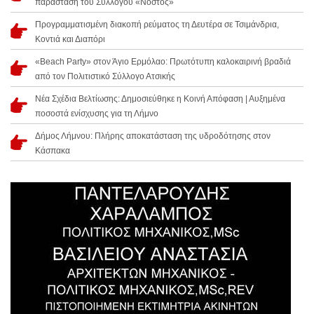
παράσταση του Συλλόγου «Νόστος»
Προγραμματισμένη διακοπή ρεύματος τη Δευτέρα σε Τσιμάνδρια,
Κοντιά και Διαπόρι
«Beach Party» στον Άγιο Ερμόλαο: Πρωτότυπη καλοκαιρινή βραδιά
από τον Πολιτιστικό Σύλλογο Ατσικής
Νέα Σχέδια Βελτίωσης: Δημοσιεύθηκε η Κοινή Απόφαση | Αυξημένα
ποσοστά ενίσχυσης για τη Λήμνο
Δήμος Λήμνου: Πλήρης αποκατάσταση της υδροδότησης στον
Κάσπακα