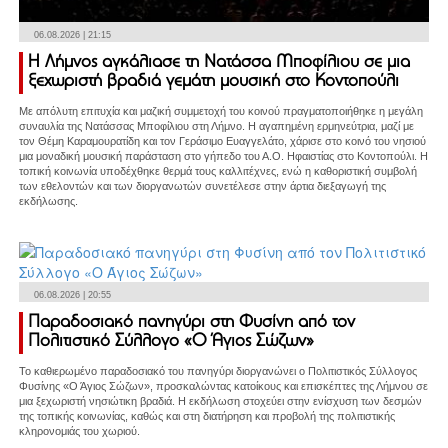
06.08.2026 | 21:15
Η Λήμνος αγκάλιασε τη Νατάσσα Μποφίλιου σε μια
ξεχωριστή βραδιά γεμάτη μουσική στο Κοντοπούλι
Mε απόλυτη επιτυχία και μαζική συμμετοχή του κοινού πραγματοποιήθηκε η μεγάλη
συναυλία της Νατάσσας Μποφίλιου στη Λήμνο. Η αγαπημένη ερμηνεύτρια, μαζί με
τον Θέμη Καραμουρατίδη και τον Γεράσιμο Ευαγγελάτο, χάρισε στο κοινό του νησιού
μια μοναδική μουσική παράσταση στο γήπεδο του Α.Ο. Ηφαιστίας στο Κοντοπούλι. Η
τοπική κοινωνία υποδέχθηκε θερμά τους καλλιτέχνες, ενώ η καθοριστική συμβολή
των εθελοντών και των διοργανωτών συνετέλεσε στην άρτια διεξαγωγή της
εκδήλωσης.
06.08.2026 | 20:55
Παραδοσιακό πανηγύρι στη Φυσίνη από τον
Πολιτιστικό Σύλλογο «Ο Άγιος Σώζων»
Το καθιερωμένο παραδοσιακό του πανηγύρι διοργανώνει ο Πολιτιστικός Σύλλογος
Φυσίνης «Ο Άγιος Σώζων», προσκαλώντας κατοίκους και επισκέπτες της Λήμνου σε
μια ξεχωριστή νησιώτικη βραδιά. Η εκδήλωση στοχεύει στην ενίσχυση των δεσμών
της τοπικής κοινωνίας, καθώς και στη διατήρηση και προβολή της πολιτιστικής
κληρονομιάς του χωριού.