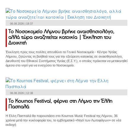
06.08.2026 | 18:37
Το Νοσοκομείο Λήμνου βρήκε αναισθησιολόγο,
αλλά τώρα αναζητείται κατοικία | Έκκληση του
Διοικητή
Έκκληση προς τους πολίτες απευθύνει το Γενικό Νοσοκομείο - Κέντρο Υγείας
Λήμνου, ζητώντας τη βοήθειά τους για την εξεύρεση κατοικίας σε αναισθησιολόγο,
Διευθυντή του Εθνικού Συστήματος Υγείας (Ε.Σ.Υ.), ο οποίος πρόκειται να μετακινηθεί
άμεσα στο νησί για να ενισχύσει το Νοσοκομείο.
06.08.2026 | 12:38
Το Kournos Festival, φέρνει στη Λήμνο την Έλλη
Πασπαλά
Η Ελλη Πασπαλά θα παρουσιάσει στο Kournos Music Festival της Λήμνου, 36
χρόνια μετά την κυκλοφορία του, το εμβληματικό «Νησί των Λωτοφάγων» σε νέα
εκδοχή