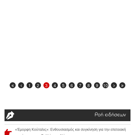
1
2
3
4
5
6
7
8
9
10
Ροή ειδήσεων
«Έμορφη Κούταλις»: Ενθουσιασμός και συγκίνηση για την επετειακή