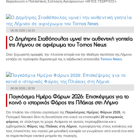
διοργανώνει ο Πολιτιστικός Σύλλογος Αγκαρυώνων «ΑΓΙΟΣ ΓΕΩΡΓΙΟΣ».
06.08.2026 | 19:33
Ο Δημήτρης Σταθόπουλος υμνεί την αυθεντική γοητεία
της Λήμνου σε αφιέρωμα του Tornos News
Στην ξεχωριστή ομορφιά, την πλούσια ιστορία και την ιδιαίτερη ταυτότητα της Λήμνου
εστιάζει σε πρόσφατο δημοσιευμά της η ταξιδιωτική ιστοσελίδα
Tornos News
.
06.08.2026 | 18:50
Παγκόσμια Ημέρα Φάρων 2026: Επισκέψιμος για το
κοινό ο ιστορικός Φάρος της Πλάκας στη Λήμνο
Στο πλαίσιο του ετήσιου εορτασμού της
Παγκόσμιας Ημέρας Φάρων 2026
, το
Πολεμικό Ναυτικό δίνει τη δυνατότητα στο κοινό να επισκεφθεί
20 ιστορικούς
φάρους
σε ολόκληρη τη χώρα. Ανάμεσα σε αυτούς περιλαμβάνεται και ο
εμβληματικός
Φάρος της Πλάκας στη Λήμνο
, προσφέροντας στους κατοίκους και
τους επισκέπτες του νησιού μια μοναδική ευκαιρία να γνωρίσουν από κοντά ένα από
τα σημαντικότερα ναυτικά μνημεία της περιοχής.