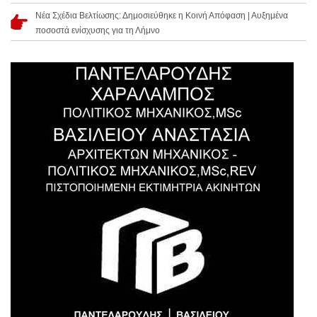
Νέα Σχέδια Βελτίωσης: Δημοσιεύθηκε η Κοινή Απόφαση | Αυξημένα
ποσοστά ενίσχυσης για τη Λήμνο