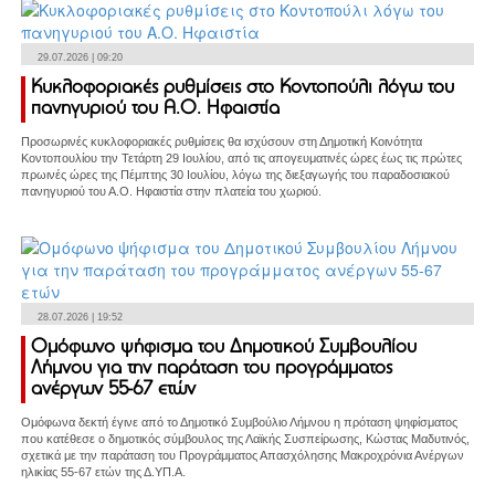
29.07.2026 | 09:20
Κυκλοφοριακές ρυθμίσεις στο Κοντοπούλι λόγω του
πανηγυριού του Α.Ο. Ηφαιστία
Προσωρινές κυκλοφοριακές ρυθμίσεις θα ισχύσουν στη Δημοτική Κοινότητα
Κοντοπουλίου την Τετάρτη 29 Ιουλίου, από τις απογευματινές ώρες έως τις πρώτες
πρωινές ώρες της Πέμπτης 30 Ιουλίου, λόγω της διεξαγωγής του παραδοσιακού
πανηγυριού του Α.Ο. Ηφαιστία στην πλατεία του χωριού.
28.07.2026 | 19:52
Ομόφωνο ψήφισμα του Δημοτικού Συμβουλίου
Λήμνου για την παράταση του προγράμματος
ανέργων 55-67 ετών
Ομόφωνα δεκτή έγινε από το Δημοτικό Συμβούλιο Λήμνου η πρόταση ψηφίσματος
που κατέθεσε ο δημοτικός σύμβουλος της Λαϊκής Συσπείρωσης, Κώστας Μαδυτινός,
σχετικά με την παράταση του Προγράμματος Απασχόλησης Μακροχρόνια Ανέργων
ηλικίας 55-67 ετών της Δ.ΥΠ.Α.