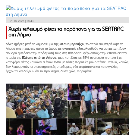
28.07.2026 | 18:43
Χωρίς τελειωμό φέτος τα παράπονα για τα SEATRAC
στη Λήμνο
Λίγες ημέρες μετά το δημοσίευμα της
«Καθημερινής»
, το οποίο συμπεριέλαβε τη
Λήμνο στις περιοχές όπου τα άτομα με αναπηρία εξακολουθούν να αντιμετωπίζουν
σοβαρά εμπόδια στην πρόσβασή τους στη θάλασσα, φέρνοντας στην επιφάνεια την
ιστορία της
Ελένης από τη Λήμνο,
μιας κοπέλας με 85% αναπηρία η οποία έχει
καταφέρει φέτος να κάνει σ έναν τόπο με τόσες παραλίες μόνο πέντε μπάνια, καθώς
δεν λειτουργούν οι υποστηρικτικές υποδομές, νέα παράπονα και καταγγελίες
έρχονται να δείξουν ότι το πρόβλημα, δυστυχώς, παραμένει.