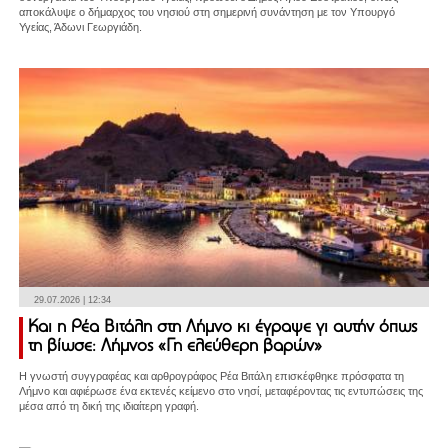
αποκάλυψε ο δήμαρχος του νησιού στη σημερινή συνάντηση με τον Υπουργό
Υγείας, Άδωνι Γεωργιάδη.
29.07.2026 | 12:34
Και η Ρέα Βιτάλη στη Λήμνο κι έγραψε γι αυτήν όπως
τη βίωσε: Λήμνος «Γη ελεύθερη βαρών»
Η γνωστή συγγραφέας και αρθρογράφος Ρέα Βιτάλη επισκέφθηκε πρόσφατα τη
Λήμνο και αφιέρωσε ένα εκτενές κείμενο στο νησί, μεταφέροντας τις εντυπώσεις της
μέσα από τη δική της ιδιαίτερη γραφή.