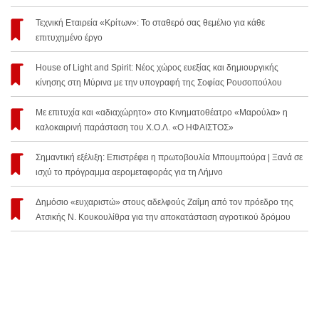
Τεχνική Εταιρεία «Κρίτων»: Το σταθερό σας θεμέλιο για κάθε
επιτυχημένο έργο
House of Light and Spirit: Νέος χώρος ευεξίας και δημιουργικής
κίνησης στη Μύρινα με την υπογραφή της Σοφίας Ρουσοπούλου
Με επιτυχία και «αδιαχώρητο» στο Κινηματοθέατρο «Μαρούλα» η
καλοκαιρινή παράσταση του Χ.Ο.Λ. «Ο ΗΦΑΙΣΤΟΣ»
Σημαντική εξέλιξη: Επιστρέφει η πρωτοβουλία Μπουμπούρα | Ξανά σε
ισχύ το πρόγραμμα αερομεταφοράς για τη Λήμνο
Δημόσιο «ευχαριστώ» στους αδελφούς Ζαΐμη από τον πρόεδρο της
Ατσικής Ν. Κουκουλίθρα για την αποκατάσταση αγροτικού δρόμου