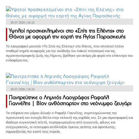
28.07.2026 | 19:15
Υψηλοί προσκεκλημένοι στο «Σπίτι της Ελένης» στο
Θάνος με αφορμή την εορτή της Αγίας Παρασκευής
Το λαογραφικό μουσείο «Το Σπίτι της Ελένης» στο Θάνος, που αποτελεί πλέον
σταθερό σημείο αναφοράς για την ανάδειξη του λαϊκού πολιτισμού και της
αγροκτηνοτροφικής ζωής της Λήμνου, βρέθηκε για ακόμη μία φορά στο επίκεντρο του
ενδιαφέροντος.
28.07.2026 | 19:10
Παντρεύτηκε ο Λημνιός Λαογράφος Ραφαήλ
Γιαννέλης | Βίον ανθόσπαρτον στο νεόνυμφο ζευγάρι
Τα στέφανα του γάμου άλλαξε ο Ραφαήλ Γιαννέλης, συμπληρώνοντας την
προσωπική του ευτυχία δίπλα στην εκλεκτή της καρδιάς του. Σε μια ατμοσφαιρική και
ιδιαίτερα συγκινητική τελετή, περιτριγυρισμένοι από συγγενείς, φίλους και
συγχωριανούς, οι νεόνυμφοι αντάλλαξαν όρκους αγάπης και αφοσίωσης,
σφραγίζοντας την κοινή τους πορεία.