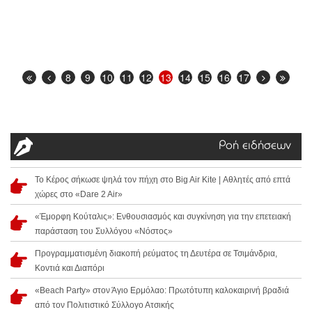
8
9
10
11
12
13
14
15
16
17
Ροή ειδήσεων
Το Κέρος σήκωσε ψηλά τον πήχη στο Big Air Kite | Αθλητές από επτά
χώρες στο «Dare 2 Air»
«Έμορφη Κούταλις»: Ενθουσιασμός και συγκίνηση για την επετειακή
παράσταση του Συλλόγου «Νόστος»
Προγραμματισμένη διακοπή ρεύματος τη Δευτέρα σε Τσιμάνδρια,
Κοντιά και Διαπόρι
«Beach Party» στον Άγιο Ερμόλαο: Πρωτότυπη καλοκαιρινή βραδιά
από τον Πολιτιστικό Σύλλογο Ατσικής