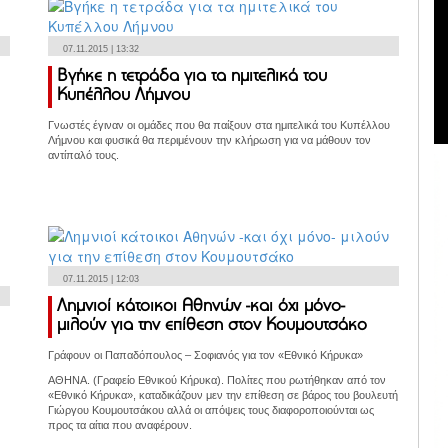
07.11.2015 | 13:32
Βγήκε η τετράδα για τα ημιτελικά του
Κυπέλλου Λήμνου
Γνωστές έγιναν οι ομάδες που θα παίξουν στα ημιτελικά του Κυπέλλου
Λήμνου και φυσικά θα περιμένουν την κλήρωση για να μάθουν τον
αντίπαλό τους.
07.11.2015 | 12:03
Λημνιοί κάτοικοι Αθηνών -και όχι μόνο-
μιλούν για την επίθεση στον Κουμουτσάκο
Γράφουν οι Παπαδόπουλος – Σοφιανός για τον «Εθνικό Κήρυκα»
ΑΘΗΝΑ. (Γραφείο Εθνικού Κήρυκα). Πολίτες που ρωτήθηκαν από τον
«Εθνικό Κήρυκα», καταδικάζουν μεν την επίθεση σε βάρος του βουλευτή
Γιώργου Κουμουτσάκου αλλά οι απόψεις τους διαφοροποιούνται ως
προς τα αίτια που αναφέρουν.