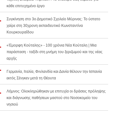
κάθε επιτυχημένο έργο
Συγκίνηση στο 3ο Δημοτικό Σχολείο Μύρινας: Το ύστατο
χαίρε στη 30χρονη εκπαιδευτικό Κωνσταντίνα
Κουρκουραΐδου
«Έμορφη Κούταλης» - 100 χρόνια Νέα Κούταλη | Μια
παράσταση - ταξίδι στη μνήμη του ξεριζωμού και της νέας
αρχής
Γερμανία, Ιταλία, Φινλανδία και Δανία θέλουν την Ισπανία
εκτός Σένγκεν μετά τη Θέουτα
Λήμνος: Ολοκληρώθηκαν με επιτυχία οι δράσεις πρόληψης
και διάγνωσης παθήσεων μαστού στο Νοσοκομείο του
νησιού