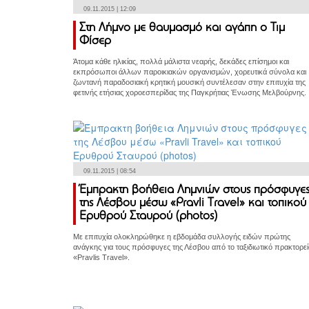
09.11.2015 | 12:09
Στη Λήμνο με θαυμασμό και αγάπη o Τιμ
Φίσερ
Άτομα κάθε ηλικίας, πολλά μάλιστα νεαρής, δεκάδες επίσημοι και
εκπρόσωποι άλλων παροικιακών οργανισμών, χορευτικά σύνολα και
ζωντανή παραδοσιακή κρητική μουσική συντέλεσαν στην επιτυχία της
φετινής ετήσιας χοροεσπερίδας της Παγκρήτιας Ένωσης Μελβούρνης.
09.11.2015 | 08:54
Έμπρακτη βοήθεια Λημνιών στους πρόσφυγε
της Λέσβου μέσω «Pravli Travel» και τοπικού
Ερυθρού Σταυρού (photos)
Με επιτυχία ολοκληρώθηκε η εβδομάδα συλλογής ειδών πρώτης
ανάγκης για τους πρόσφυγες της Λέσβου από το ταξιδιωτικό πρακτορεί
«Pravlis Travel».