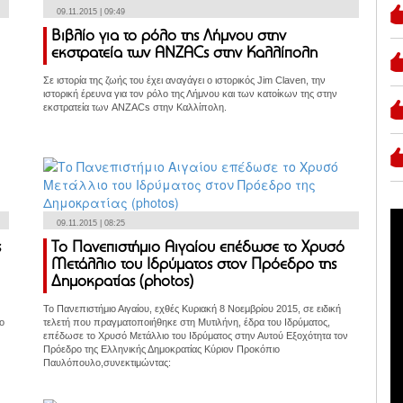
09.11.2015 | 09:49
Βιβλίο για το ρόλο της Λήμνου στην
εκστρατεία των ANZACs στην Καλλίπολη
Σε ιστορία της ζωής του έχει αναγάγει ο ιστορικός Jim Claven, την
ιστορική έρευνα για τον ρόλο της Λήμνου και των κατοίκων της στην
εκστρατεία των ANZACs στην Καλλίπολη.
09.11.2015 | 08:25
ς
Το Πανεπιστήμιο Αιγαίου επέδωσε το Χρυσό
Μετάλλιο του Ιδρύματος στον Πρόεδρο της
Δημοκρατίας (photos)
Το Πανεπιστήμιο Αιγαίου, εχθές Κυριακή 8 Νοεμβρίου 2015, σε ειδική
ο
τελετή που πραγματοποιήθηκε στη Μυτιλήνη, έδρα του Ιδρύματος,
επέδωσε το Χρυσό Μετάλλιο του Ιδρύματος στην Αυτού Εξοχότητα τον
Πρόεδρο της Ελληνικής Δημοκρατίας Κύριον Προκόπιο
Παυλόπουλο,συνεκτιμώντας: