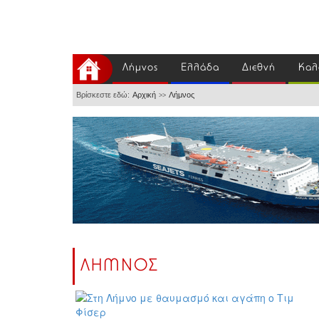
Λήμνος
Ελλάδα
Διεθνή
Καλ
Βρίσκεστε εδώ:
Αρχική
Λήμνος
>>
ΛΗΜΝΟΣ