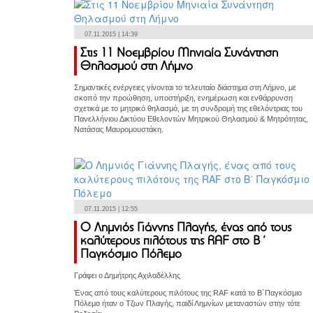
07.11.2015 | 14:39
Στις 11 Νοεμβρίου Μηνιαία Συνάντηση
Θηλασμού στη Λήμνο
Σημαντικές ενέργειες γίνονται το τελευταίο διάστημα στη Λήμνο, με
σκοπό την προώθηση, υποστήριξη, ενημέρωση και ενθάρρυνση
σχετικά με το μητρικό θηλασμό, με τη συνδρομή της εθελόντριας του
Πανελλήνιου Δικτύου Εθελοντών Μητρικού Θηλασμού & Μητρότητας,
Νατάσας Μαυρομουστάκη.
07.11.2015 | 12:55
Ο Λημνιός Γιάννης Πλαγής, ένας από τους
καλύτερους πιλότους της RAF στο Β΄
Παγκόσμιο Πόλεμο
Γράφει ο Δημήτρης Αχιλαδέλλης
Ένας από τους καλύτερους πιλότους της RAF κατά το Β΄Παγκόσμιο
Πόλεμο ήταν ο Τζων Πλαγής, παιδί Λημνίων μεταναστών στην τότε