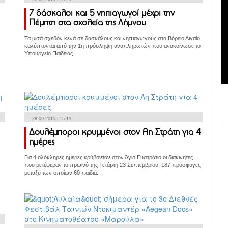
7 δάσκαλοι και 5 νηπιαγωγοί μέχρι την
Πέμπτη στα σχολεία της Λήμνου
Τα μισά σχεδόν κενά σε δασκάλους και νηπιαγωγούς στο Βόρειο Αιγαίο
καλύπτονται από την 1η πρόσληψη αναπληρωτών που ανακοίνωσε το
Υπουργείο Παιδείας.
28.09.2015 | 15:19
Δουλέμποροι κρυμμένοι στον Αη Στράτη για 4
ημέρες
Για 4 ολόκληρες ημέρες κρύβονταν στον Άγιο Ευστράτιο οι διακινητές
που μετέφεραν το πρωινό της Τετάρτη 23 Σεπτεμβρίου, 187 πρόσφυγες
μεταξύ των οποίων 60 παιδιά.