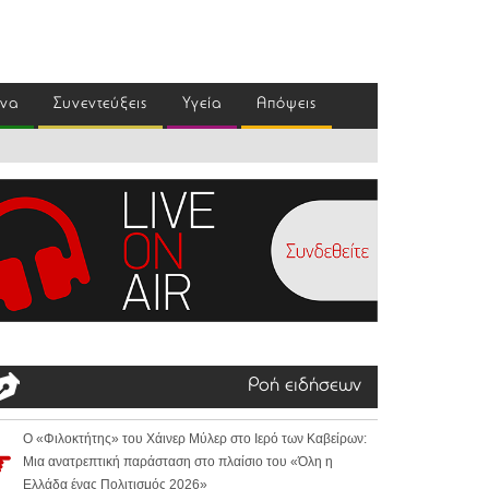
ένα
Συνεντεύξεις
Υγεία
Απόψεις
Ροή ειδήσεων
Ο «Φιλοκτήτης» του Χάινερ Μύλερ στο Ιερό των Καβείρων:
Μια ανατρεπτική παράσταση στο πλαίσιο του «Όλη η
Ελλάδα ένας Πολιτισμός 2026»