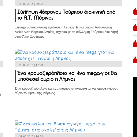
29.09.2015 | 09:22
Σύλληψη 46χρονου Τούρκου διακινητή από
το Α.Τ. Μύρινας
Επίσημη ανακοίνωση εξέδωσε η Γενική Περιφερειακή Αστυνομική
Διεύθυνση Βορείου Αιγαίου, σχετικά με τη σύλληψη Τούρκου διακινητή
στον Άγιο Ευστράτιο.
28.09.2015 | 17:29
Ένα κρουαζιερόπλοιο και ένα mega-γιοτ θα
υποδεχτεί αύριο η Λήμνος
Ένα κρουαζιερόπλοιο και ένα mega-γιοτ αναμένεται να προσεγγίσουν
αύριο το λιμάνι της Μύρινας.
η
28.09.2015 | 16:23