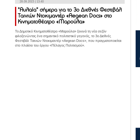
28.09.2015 | 13:40
"Αυλαία" σήμερα για το 3ο Διεθνές Φεστιβάλ
Ταινιών Ντοκιμαντέρ «Aegean Docs» στο
Κινηματοθέατρο «Μαρούλα»
Το Δημοτικό Κινηματοθέατρο «Μαρούλα» ξεκινά τη νέα σεζόν
φιλοξενώντας ένα σημαντικό πολιτιστικό γεγονός, το 3ο Διεθνές
Φεστιβάλ Ταινιών Ντοκιμαντέρ «Aegean Docs», που πραγματοποιείται
στο πλαίσιο του έργου «Πέλαγος Πολιτισμού».