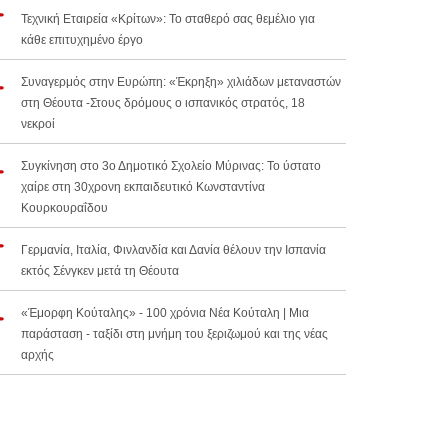
Τεχνική Εταιρεία «Κρίτων»: Το σταθερό σας θεμέλιο για
κάθε επιτυχημένο έργο
Συναγερμός στην Ευρώπη: «Έκρηξη» χιλιάδων μεταναστών
στη Θέουτα -Στους δρόμους ο ισπανικός στρατός, 18
νεκροί
Συγκίνηση στο 3ο Δημοτικό Σχολείο Μύρινας: Το ύστατο
χαίρε στη 30χρονη εκπαιδευτικό Κωνσταντίνα
Κουρκουραΐδου
Γερμανία, Ιταλία, Φινλανδία και Δανία θέλουν την Ισπανία
εκτός Σένγκεν μετά τη Θέουτα
«Έμορφη Κούταλης» - 100 χρόνια Νέα Κούταλη | Μια
παράσταση - ταξίδι στη μνήμη του ξεριζωμού και της νέας
αρχής