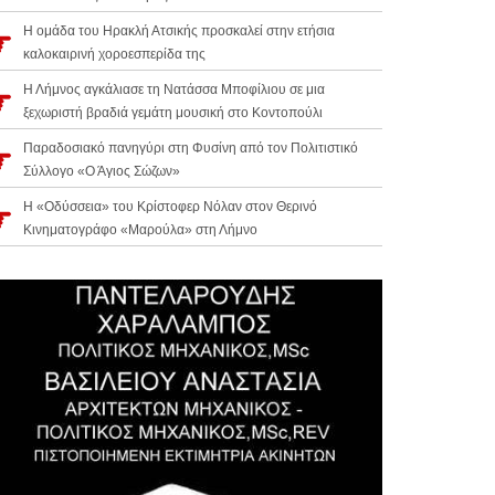
Η ομάδα του Ηρακλή Ατσικής προσκαλεί στην ετήσια
καλοκαιρινή χοροεσπερίδα της
Η Λήμνος αγκάλιασε τη Νατάσσα Μποφίλιου σε μια
ξεχωριστή βραδιά γεμάτη μουσική στο Κοντοπούλι
Παραδοσιακό πανηγύρι στη Φυσίνη από τον Πολιτιστικό
Σύλλογο «Ο Άγιος Σώζων»
Η «Οδύσσεια» του Κρίστοφερ Νόλαν στον Θερινό
Κινηματογράφο «Μαρούλα» στη Λήμνο