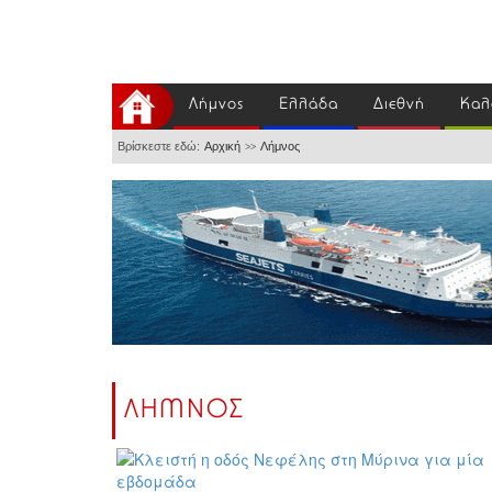
Λήμνος
Ελλάδα
Διεθνή
Καλ
Βρίσκεστε εδώ:
Αρχική
Λήμνος
>>
ΛΗΜΝΟΣ