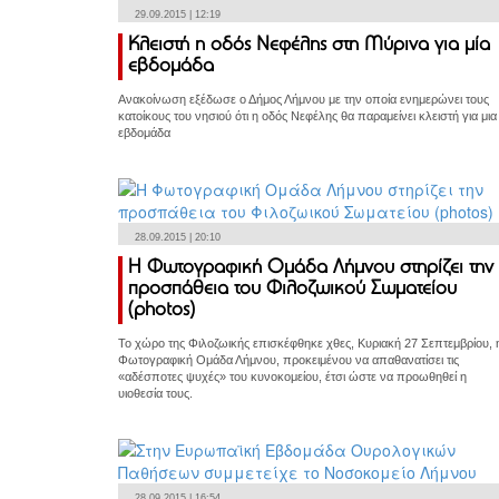
29.09.2015 | 12:19
Κλειστή η οδός Νεφέλης στη Μύρινα για μία
εβδομάδα
Ανακοίνωση εξέδωσε ο Δήμος Λήμνου με την οποία ενημερώνει τους
κατοίκους του νησιού ότι η οδός Νεφέλης θα παραμείνει κλειστή για μια
εβδομάδα
28.09.2015 | 20:10
Η Φωτογραφική Ομάδα Λήμνου στηρίζει την
προσπάθεια του Φιλοζωικού Σωματείου
(photos)
Το χώρο της Φιλοζωικής επισκέφθηκε χθες, Κυριακή 27 Σεπτεμβρίου, 
Φωτογραφική Ομάδα Λήμνου, προκειμένου να απαθανατίσει τις
«αδέσποτες ψυχές» του κυνοκομείου, έτσι ώστε να προωθηθεί η
υιοθεσία τους.
28.09.2015 | 16:54