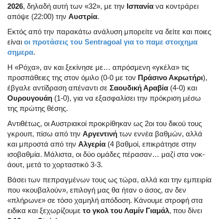
2026
, δηλαδή αυτή των «32», με την
Ισπανία
να κοντράρει
απόψε (22:00) την
Αυστρία
.
Εκτός από την παρακάτω ανάλυση μπορείτε να δείτε και ποιες
είναι
οι προτάσεις του Sentragoal για το παμε στοιχημα
σημερα
.
Η «Ρόχα», αν και ξεκίνησε με… απρόσμενη «γκέλα» τις
προσπάθειες της στον όμιλο (0-0 με τον
Πράσινο Ακρωτήρι
),
έβγαλε αντίδραση απέναντι σε
Σαουδική Αραβία
(4-0) και
Ουρουγουάη
(1-0), για να εξασφαλίσει την πρόκριση μέσω
της πρώτης θέσης.
Αντιθέτως, οι Αυστριακοί προκρίθηκαν ως 2οι του δικού τους
γκρουπ, πίσω από την
Αργεντινή
των εννέα βαθμών, αλλά
και μπροστά από την
Αλγερία
(4 βαθμοί, επικράτησε στην
ισοβαθμία. Μάλιστα, οι δύο ομάδες πέρασαν… μαζί στα νοκ-
άουτ, μετά το χορταστικό 3-3.
Βάσει των πεπραγμένων τους ως τώρα, αλλά και την εμπειρία
που «κουβαλούν», επιλογή μας θα ήταν ο άσος, αν δεν
«πλήρωνε» σε τόσο χαμηλή απόδοση. Κάνουμε στροφή στα
ειδικα και ξεχωρίζουμε
το γκολ του Λαμίν Γιαμάλ
, που δίνει