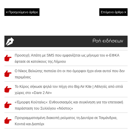
Προηγούμενο άρθρο
Επόμενο άρθρο
Ροή ειδήσεων
Προσοχή: Απάτη με SMS που εμφανίζεται ως μήνυμα του e-ΕΦΚΑ
έφτασε σε κατοίκους της Λήμνου
Ο Νίκος Βελιώτης πιστεύει ότι οι πιο όμορφοι ήχοι είναι αυτοί που δεν
περιμένεις
Το Κέρος σήκωσε ψηλά τον πήχη στο Big Air Kite | Αθλητές από επτά
χώρες στο «Dare 2 Air»
«Έμορφη Κούταλις»: Ενθουσιασμός και συγκίνηση για την επετειακή
παράσταση του Συλλόγου «Νόστος»
Προγραμματισμένη διακοπή ρεύματος τη Δευτέρα σε Τσιμάνδρια,
Κοντιά και Διαπόρι