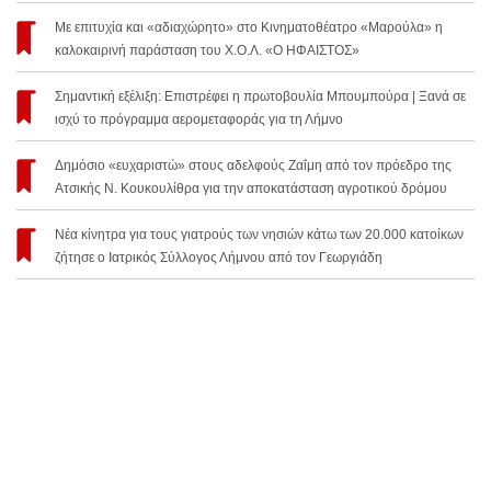
Με επιτυχία και «αδιαχώρητο» στο Κινηματοθέατρο «Μαρούλα» η
καλοκαιρινή παράσταση του Χ.Ο.Λ. «Ο ΗΦΑΙΣΤΟΣ»
Σημαντική εξέλιξη: Επιστρέφει η πρωτοβουλία Μπουμπούρα | Ξανά σε
ισχύ το πρόγραμμα αερομεταφοράς για τη Λήμνο
Δημόσιο «ευχαριστώ» στους αδελφούς Ζαΐμη από τον πρόεδρο της
Ατσικής Ν. Κουκουλίθρα για την αποκατάσταση αγροτικού δρόμου
Νέα κίνητρα για τους γιατρούς των νησιών κάτω των 20.000 κατοίκων
ζήτησε ο Ιατρικός Σύλλογος Λήμνου από τον Γεωργιάδη