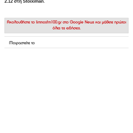
2.12 στη Stoiximan
.
Ακολουθήστε το
limnosfm100.gr στο Google News
και μάθετε πρώτοι
όλες τις ειδήσεις.
Μοιραστείτε το