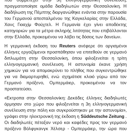
πραγματοποίησε ομάδα διαδηλωτών στην Θεσσαλονίκη. Η
διαδήλωση της Πέμπτης διοργανώθηκε ενάντια στην παρουσία
του Γερμανού απεσταλμένου της Καγκελαρίας στην Ελλάδα,
Χανς Γιοαχίμ Φούχτελ. Η Γερμανία έχει γίνει αποδέκτης
κατηγοριών για τα μέτρα σκληρής λιτότητας που επιβάλλονται
στην Ελλάδα, προκειμένου να λάβει τις δόσεις των δανείων.
Η γερμανική έκδοση του
Reuters
ανέφερε ότι οργισμένοι
έλληνες εργαζόμενοι προσπάθησαν να επιτεθούν σε γερμανό
διπλωμάτη στην Θεσσαλονίκη, όπου φιλοξενείται η τρίτη
ελληνογερμανική συνέλευση. Η αστυνομία έκανε χρήση
χημικών για να απομακρύνει το πλήθος που συγκεντρώθηκε
για να διαμαρτυρηθεί, ενώ σχημάτισε κλοιό γύρω από τον
Γερμανό πρόξενο, Ομπερμάιερ, προκειμένου να τον
προστατεύσει.
«Εκτροπα στην Θεσσαλονίκη: Δεκάδες έλληνες διαδηλωτές
όρμησαν στο χώρο που φιλοξενείται η 3η ελληνογερμανική
συνέλευση στην πόλη και συγκρούστηκαν με την αστυνομία»,
γράφει στην ηλεκτρονική της έκδοση η
Süddeutsche Zeitung
.
Οι διαδηλωτές πέταξαν νερό και καφέδες προς τον γερμανό
πρόξενο Βόλφγκανγκ Χέλσερ - Ομπερμάιερ, την ώρα που