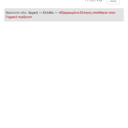
Βρίσκεστε εδώ:
Αρχική
Ελλάδα
«Εξαγριωμένοι Ελληνες επιτέθηκαν στον
>>
>>
Γερμανό πρόξενο»