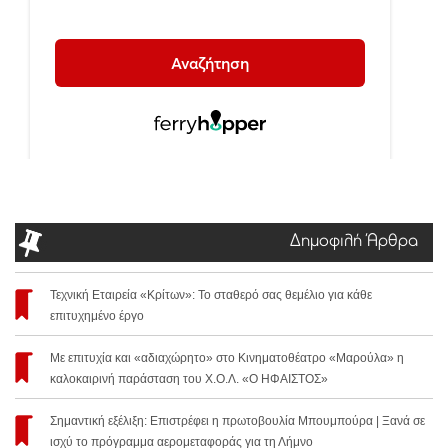
Δημοφιλή Άρθρα
Τεχνική Εταιρεία «Κρίτων»: Το σταθερό σας θεμέλιο για κάθε
επιτυχημένο έργο
Με επιτυχία και «αδιαχώρητο» στο Κινηματοθέατρο «Μαρούλα» η
καλοκαιρινή παράσταση του Χ.Ο.Λ. «Ο ΗΦΑΙΣΤΟΣ»
Σημαντική εξέλιξη: Επιστρέφει η πρωτοβουλία Μπουμπούρα | Ξανά σε
ισχύ το πρόγραμμα αερομεταφοράς για τη Λήμνο