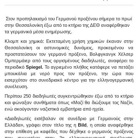
Στον προπηλακισμό του Γερμανού προξένου σήμερα το πρωί
στην Θεσσαλονίκη έξω από το κτήριο της ΔΕΘ αναφέρθηκαν
τα γερμανικά μέσα ενημέρωσης.
Κλομπ και χημικά: Εκτεταμένη χρήση χημικών έκαναν στην
Θεσσαλονίκη οι αστυνομικές δυνάμεις, προκειμένου να
προστατεύσουν τον γερμανό πρόξενο, Βολφγκανγκ Χέλσερ
Ομπερμάιερ από τους οργισμένους διαδηλωτές, αναφέρει το
περιοδικό
Spiegel.
Το αγριεμένο πλήθος κατάφερε να πετάξει
μπουκάλια με νερό προς τον πρόξενο, την ώρα που
εισερχόταν στο συνεδριακό κέντρο για την ελληνογερμανική
συνέλευση.
Περίπου 250 διαδηλωτές συγκεντρώθηκαν έξω από το κτήριο
και φώναξαν συνθήματα όπως «Μαζί θα διώξουμε τος Ναζί»,
ενώ ακούγονταν ναζιστικά εμβατήρια από ηχεία.
«Διαδηλωτές εισέβαλαν σε συνέδριο με Γερμανούς στην
Ελλάδα», γράφει στον τίτλο της η
Bild
, η οποία αναφέρθηκε
στην επίθεση με καφέδες που δέχθηκε ο γερμανός πρόξενος
που συμμετέχει στην 3η ελληνογερμανική συνέλευση,